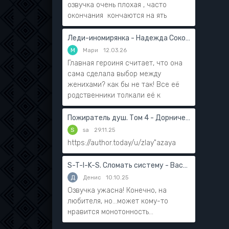
озвучка очень плохая , часто
окончания кончаются на ять
Леди-иномирянка - Надежда Соколова
М
Мари
12.03.26
Главная героиня считает, что она
сама сделала выбор между
женихами? как бы не так! Все её
родственники толкали её к
Пожиратель душ. Том 4 - Дорничев Дмитрий
S
sa
29.11.25
https://author.today/u/zlay"azaya
S-T-I-K-S. Сломать систему - Василий Мушинский
Д
Денис
10.10.25
Озвучка ужасна! Конечно, на
любителя, но...может кому-то
нравится монотонность...