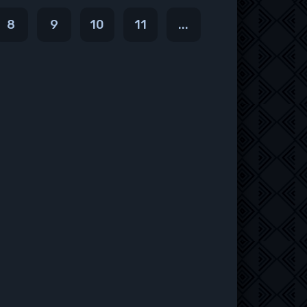
8
9
10
11
...