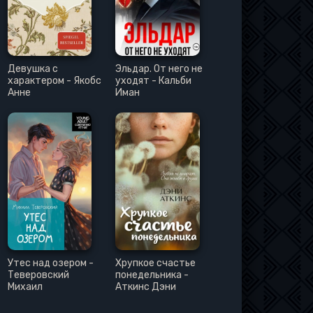
Девушка с
Эльдар. От него не
характером - Якобс
уходят - Кальби
Анне
Иман
Утес над озером -
Хрупкое счастье
Теверовский
понедельника -
Михаил
Аткинс Дэни