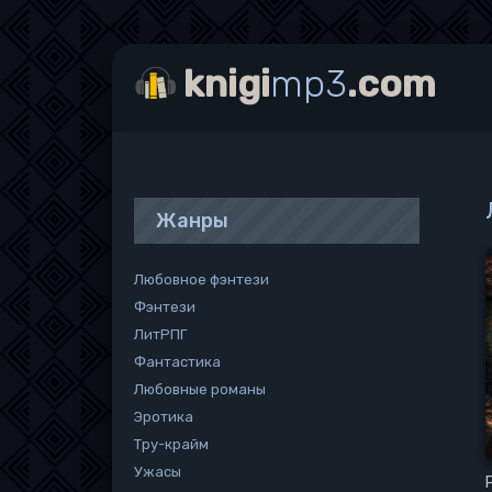
knigi
mp3
.com
Жанры
Любовное фэнтези
Фэнтези
ЛитРПГ
Фантастика
Любовные романы
Эротика
Тру-крайм
Ужасы