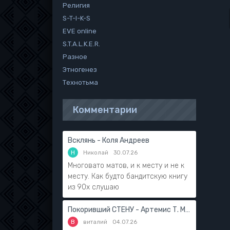
Религия
S-T-I-K-S
EVE online
S.T.A.L.K.E.R.
Разное
Этногенез
Технотьма
Комментарии
Всклянь - Коля Андреев
Н
Николай
30.07.26
Многовато матов, и к месту и не к
месту. Как будто бандитскую книгу
из 90х слушаю
Покоривший СТЕНУ - Артемис Т. Мантикор
В
виталий
04.07.26