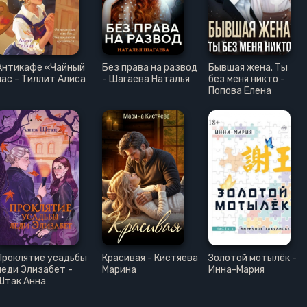
Антикафе «Чайный
Без права на развод
Бывшая жена. Ты
час - Тиллит Алиса
- Шагаева Наталья
без меня никто -
Попова Елена
Проклятие усадьбы
Красивая - Кистяева
Золотой мотылёк -
леди Элизабет -
Марина
Инна-Мария
Штак Анна