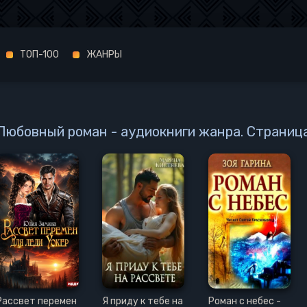
ТОП-100
ЖАНРЫ
Любовный роман - аудиокниги жанра. Страница
Рассвет перемен
Я приду к тебе на
Роман с небес -