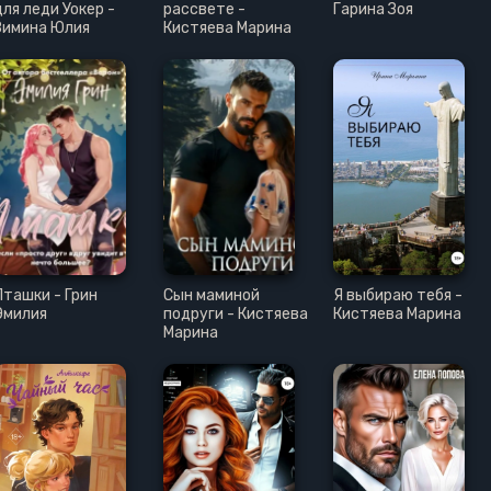
для леди Уокер -
рассвете -
Гарина Зоя
Зимина Юлия
Кистяева Марина
Пташки - Грин
Сын маминой
Я выбираю тебя -
Эмилия
подруги - Кистяева
Кистяева Марина
Марина