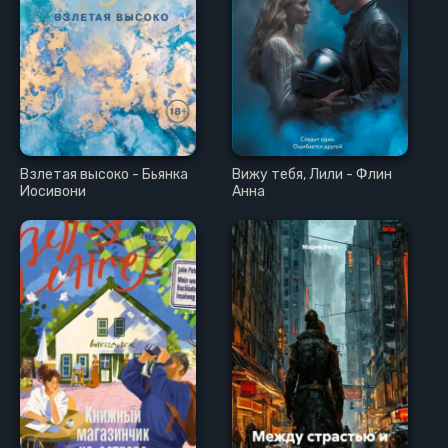
Взлетая высоко - Бьянка
Вижу тебя, Лили - Флин
Иосивони
Анна