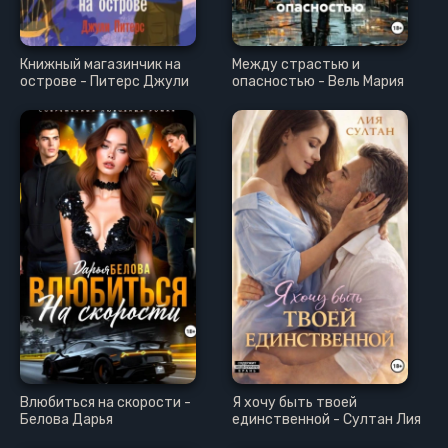
Книжный магазинчик на
Между страстью и
острове - Питерс Джули
опасностью - Вель Мария
Влюбиться на скорости -
Я хочу быть твоей
Белова Дарья
единственной - Султан Лия