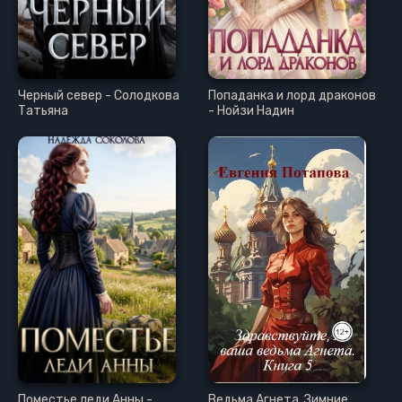
Черный север - Солодкова
Попаданка и лорд драконов
Татьяна
- Нойзи Надин
Поместье леди Анны -
Ведьма Агнета. Зимние