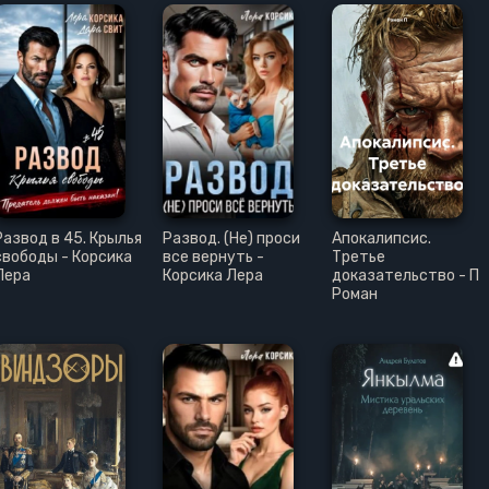
Развод в 45. Крылья
Развод. (Не) проси
Апокалипсис.
свободы - Корсика
все вернуть -
Третье
Лера
Корсика Лера
доказательство - П
Роман