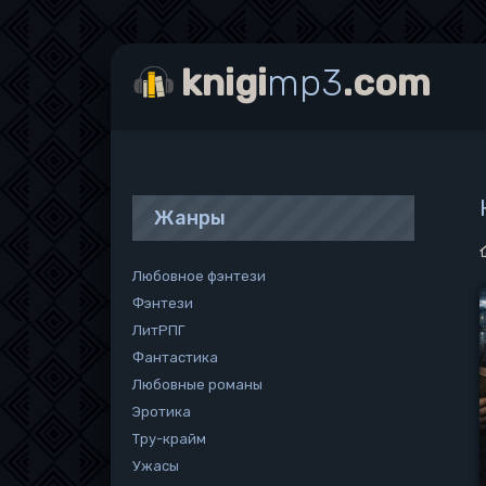
knigi
mp3
.com
Жанры
Любовное фэнтези
Фэнтези
ЛитРПГ
Фантастика
Любовные романы
Эротика
Тру-крайм
Ужасы