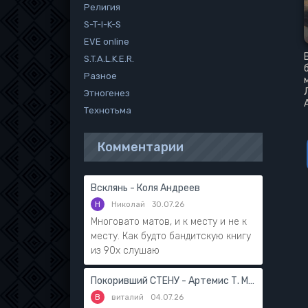
Религия
S-T-I-K-S
EVE online
S.T.A.L.K.E.R.
Разное
Этногенез
Технотьма
Комментарии
Всклянь - Коля Андреев
Н
Николай
30.07.26
Многовато матов, и к месту и не к
месту. Как будто бандитскую книгу
из 90х слушаю
Покоривший СТЕНУ - Артемис Т. Мантикор
В
виталий
04.07.26