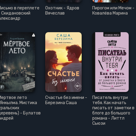
Письмо в переплете
Охотник - Ядров
Пирогом или Мечом -
- Скидановский
Вячеслав
Ковалёва Марина
Александр
Мертвое лето
Счастье без имени -
Писатель внутри
(Янкылма. Мистика
Березина Саша
тебя. Как начать
уральских
писать от заметки в
деревень) - Булатов
блоге до большого
Андрей
романа - Литтл
Сьюзи