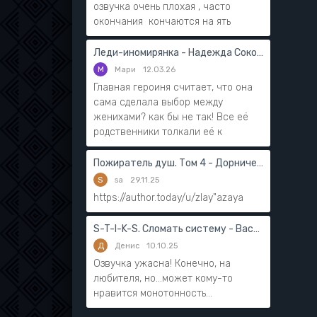
озвучка очень плохая , часто
окончания кончаются на ять
Леди-иномирянка - Надежда Соколова
М
Мари
12.03.26
Главная героиня считает, что она
сама сделала выбор между
женихами? как бы не так! Все её
родственники толкали её к
Пожиратель душ. Том 4 - Дорничев Дмитрий
S
sa
29.11.25
https://author.today/u/zlay"azaya
S-T-I-K-S. Сломать систему - Василий Мушинский
Д
Денис
10.10.25
Озвучка ужасна! Конечно, на
любителя, но...может кому-то
нравится монотонность...