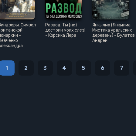
Виндзоры. Символ
Развод. Ты (не)
Янкылма (Янкылма.
британской
достоин моих слез!
Мистика уральских
монархии -
- Корсика Лера
деревень) - Булатов
Левченко
Андрей
Александра
1
2
3
4
5
6
7