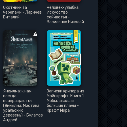
Охотники за
Человек-улыбка.
черепами - Ларичев
Искусство
Виталий
сейчастья -
Василенко Николай
Янкылма: к нам
Записки крипера из
всегда
Майнкрафт. Книга 1.
возвращаются
Мобы, школа и
(Янкылма. Мистика
большие планы -
уральских
Крафт Мира
деревень) - Булатов
Андрей