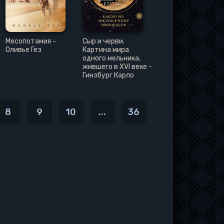
Месопотамия -
Сыр и черви.
Оливье Гез
Картина мира
одного мельника,
жившего в XVI веке -
Гинзбург Карло
8
9
10
...
36