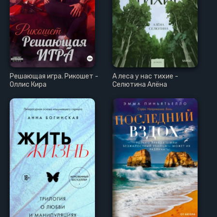
Решающая игра. Рикошет -
А леса у нас тихие -
Оллис Кира
Селютина Алёна