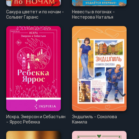
Сакура цветет и по ночам -
Невесты в погонах -
Сольвег Гаранс
Нестерова Наталья
Искра. Эмерсон и Себастьян
Эндшпиль - Соколова
- Яррос Ребекка
Камила