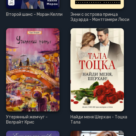
Второй шанс - Моран Келли
Энни с острова принца
Эдуарда - Монтгомери Люси
Утерянный жемчуг -
Найди меня Шерхан - Тоцка
Велрайт Крис
Тала