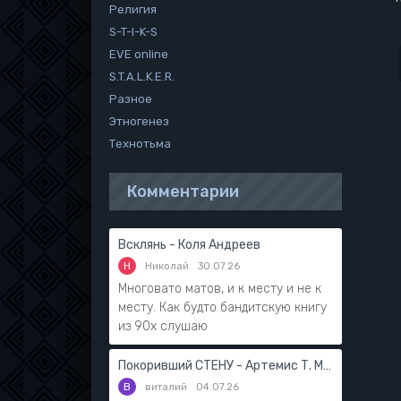
Религия
S-T-I-K-S
EVE online
S.T.A.L.K.E.R.
Разное
Этногенез
Технотьма
Комментарии
Всклянь - Коля Андреев
Н
Николай
30.07.26
Многовато матов, и к месту и не к
месту. Как будто бандитскую книгу
из 90х слушаю
Покоривший СТЕНУ - Артемис Т. Мантикор
В
виталий
04.07.26