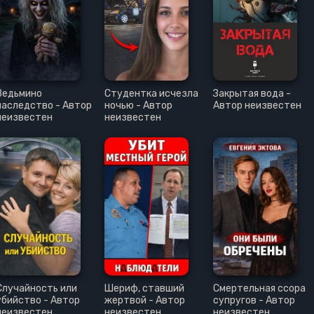
Ведьмино
Студентка исчезла
Закрытая вода -
наследство - Автор
ночью - Автор
Автор неизвестен
неизвестен
неизвестен
Случайность или
Шериф, ставший
Смертельная ссора
убийство - Автор
жертвой - Автор
супругов - Автор
неизвестен
неизвестен
неизвестен