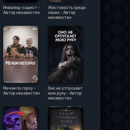
Инвалид-садист -
Жестокость среди
Автор неизвестен
своих - Автор
неизвестен
Мечом по горлу -
Оно не отпускает
Автор неизвестен
мою руку - Автор
неизвестен