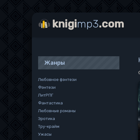
knigi
mp3
.com
Жанры
Любовное фэнтези
Фэнтези
ЛитРПГ
Фантастика
Любовные романы
Эротика
Тру-крайм
Ужасы