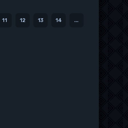
11
12
13
14
...