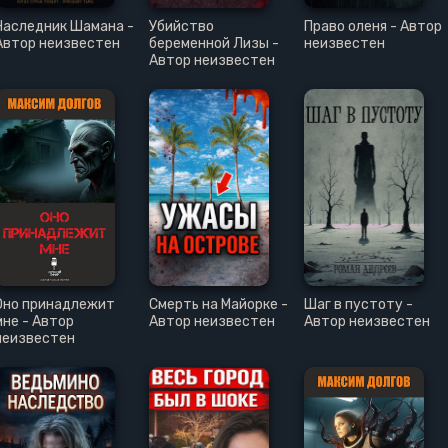
Наследник Шамана -
Убийство
Право оленя - Автор
Автор неизвестен
беременной Лизы -
неизвестен
Автор неизвестен
Оно принадлежит
Смерть на Майорке -
Шаг в пустоту -
мне - Автор
Автор неизвестен
Автор неизвестен
неизвестен