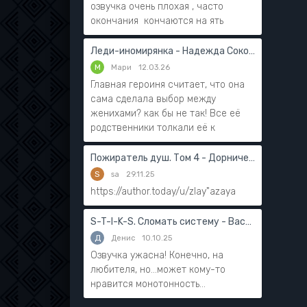
озвучка очень плохая , часто
окончания кончаются на ять
Леди-иномирянка - Надежда Соколова
М
Мари
12.03.26
Главная героиня считает, что она
сама сделала выбор между
женихами? как бы не так! Все её
родственники толкали её к
Пожиратель душ. Том 4 - Дорничев Дмитрий
S
sa
29.11.25
https://author.today/u/zlay"azaya
S-T-I-K-S. Сломать систему - Василий Мушинский
Д
Денис
10.10.25
Озвучка ужасна! Конечно, на
любителя, но...может кому-то
нравится монотонность...