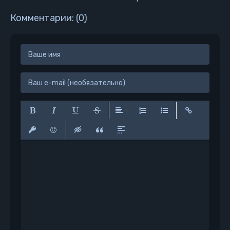
Комментарии: (0)
Полужирный
Курсив
Подчеркнутый
Зачеркнутый
Выравнивание
Нумерованный список
Маркированный сп
Вставить сс
Вставить защищенную ссылку
Вставить смайлик
Вставка скрытого текста
Вставка цитаты
Вставка спойлера