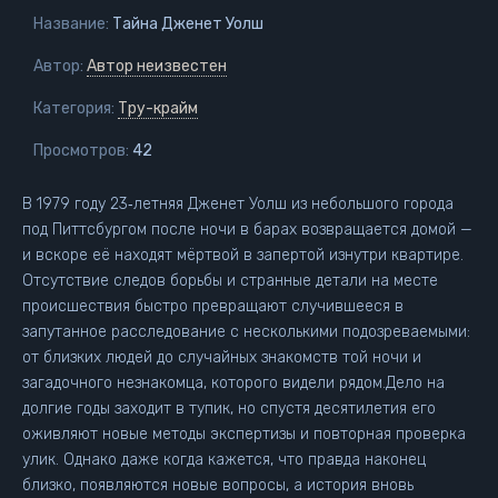
Название:
Тайна Дженет Уолш
Автор:
Автор неизвестен
Категория:
Тру-крайм
Просмотров:
42
В 1979 году 23‑летняя Дженет Уолш из небольшого города
под Питтсбургом после ночи в барах возвращается домой —
и вскоре её находят мёртвой в запертой изнутри квартире.
Отсутствие следов борьбы и странные детали на месте
происшествия быстро превращают случившееся в
запутанное расследование с несколькими подозреваемыми:
от близких людей до случайных знакомств той ночи и
загадочного незнакомца, которого видели рядом.Дело на
долгие годы заходит в тупик, но спустя десятилетия его
оживляют новые методы экспертизы и повторная проверка
улик. Однако даже когда кажется, что правда наконец
близко, появляются новые вопросы, а история вновь