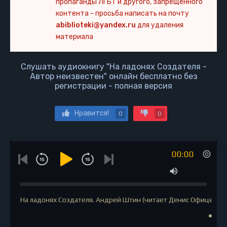
пропаганды ЛГБТ и другого, запрещенного
контента - просьба написать на почту
abiblioteki@yandex.ru
для удаления
материала
Слушать аудиокнигу "На ладонях Создателя -
Автор неизвестен" онлайн бесплатно без
регистрации - полная версия
Нравится!
0
0
00:00
На ладонях Создателя. Андрей Штин (читает Денис Офицеров