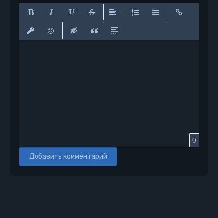
Полужирный
Курсив
Подчеркнутый
Зачеркнутый
Выравнивание
Нумерованный список
Маркированный сп
Вставить сс
Вставить защищенную ссылку
Вставить смайлик
Вставка скрытого текста
Вставка цитаты
Вставка спойлера
0
Добавить комментарий