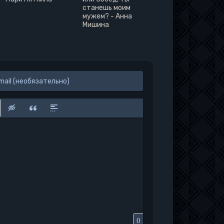
станешь моим
мужем? - Анна
Мишина
к
у
защищенную ссылку
вить смайлик
Вставка скрытого текста
Вставка цитаты
Вставка спойлера
0