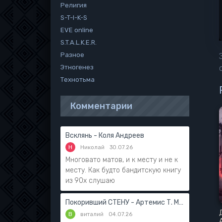
Религия
S-T-I-K-S
EVE online
S.T.A.L.K.E.R.
Разное
Этногенез
Технотьма
Комментарии
Всклянь - Коля Андреев
Н
Николай
30.07.26
Многовато матов, и к месту и не к
месту. Как будто бандитскую книгу
из 90х слушаю
Покоривший СТЕНУ - Артемис Т. Мантикор
В
виталий
04.07.26