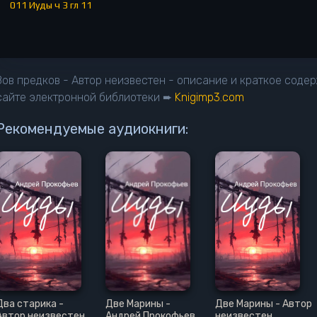
011 Иуды ч 3 гл 11
Зов предков - Автор неизвестен - описание и краткое соде
сайте электронной библиотеки ➨
Knigimp3.com
Рекомендуемые аудиокниги:
Два старика -
Две Марины -
Две Марины - Автор
Автор неизвестен
Андрей Прокофьев
неизвестен