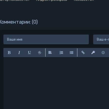
Комментарии: (0)
Полужирный
Курсив
Подчеркнутый
Зачеркнутый
Выравнивание
Нумерованный список
Маркированный списо
Вставить ссылк
Вставить 
Вста