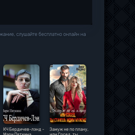
ржание, слушайте бесплатно онлайн на
КЧ Бердичев-лэнд -
Замуж не по плану,
Мари Пяткина
или Сосед, ты