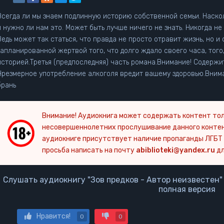
Всегда ли мы знаем подлинную историю собственной семьи. Наскол
и нужно ли нам это. Может быть лучше ничего не знать. Никогда не 
Ведь может так статься, что правда не просто отравит жизнь, но и 
запланированной жертвой того, что долго ждало своего часа, того
историей.Третья (предпоследняя) часть романа.Внимание! Содержи
Чрезмерное употребление алкоголя вредит вашему здоровью.Вним
брань
Внимание! Аудиокнига может содержать контент тол
несовершеннолетних прослушивание данного конте
аудиокниге присутствует наличие пропаганды ЛГБТ 
просьба написать на почту
abiblioteki@yandex.ru
дл
Слушать аудиокнигу "Зов предков - Автор неизвестен"
полная версия
Нравится!
0
0