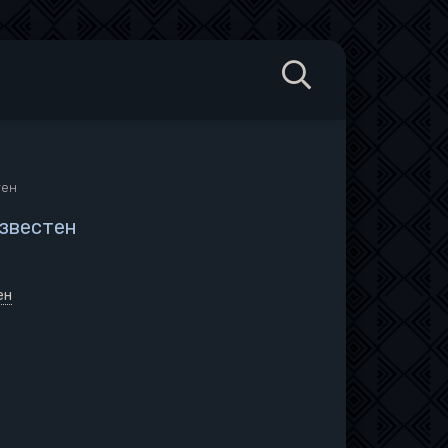
тен
известен
ен