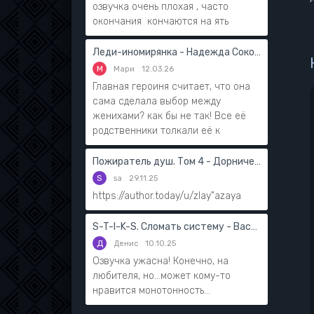
озвучка очень плохая , часто
окончания кончаются на ять
Леди-иномирянка - Надежда Соколова
М
Мари
12.03.26
Главная героиня считает, что она
сама сделала выбор между
женихами? как бы не так! Все её
родственники толкали её к
Пожиратель душ. Том 4 - Дорничев Дмитрий
S
sa
29.11.25
https://author.today/u/zlay"azaya
S-T-I-K-S. Сломать систему - Василий Мушинский
Д
Денис
10.10.25
Озвучка ужасна! Конечно, на
любителя, но...может кому-то
нравится монотонность...