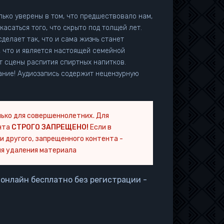
ько уверены в том, что предшествовало нам,
касаться того, что скрыто под толщей лет.
сделает так, что и сама жизнь станет
, что и является настоящей семейной
т сцены распития спиртных напитков.
ание! Аудиозапись содержит нецензурную
ько для совершеннолетних. Для
нта
СТРОГО ЗАПРЕЩЕНО!
Если в
и другого, запрещенного контента -
я удаления материала
 онлайн бесплатно без регистрации -