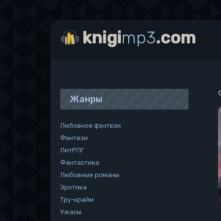
knigi
mp3
.com
Жанры
Любовное фэнтези
Фэнтези
ЛитРПГ
Фантастика
Любовные романы
Эротика
Тру-крайм
Ужасы