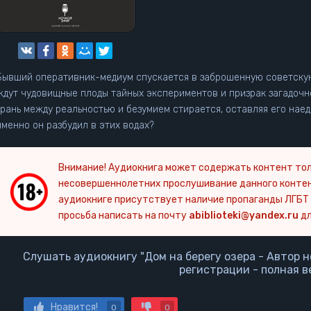
Бывший оперативник-медиум спускается в заброшенную советскую 
ждут чудовищные плоды тайных экспериментов и призрак загадочн
грань между реальностью и безумием стирается, оставляя его нае
именно он разбудил в этих водах?
Внимание! Аудиокнига может содержать контент тол
несовершеннолетних прослушивание данного конте
аудиокниге присутствует наличие пропаганды ЛГБТ 
просьба написать на почту
abiblioteki@yandex.ru
дл
Слушать аудиокнигу "Дом на берегу озера - Автор 
регистрации - полная в
Нравится!
0
0