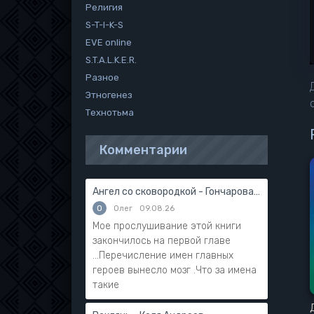
Религия
S-T-I-K-S
EVE online
S.T.A.L.K.E.R.
Разное
Этногенез
Технотьма
Комментарии
Ангел со сковородкой - Гончарова Галина
О
Олег
09.08.26
Мое прослушивание этой книги
закончилось на первой главе
...Перечисление имен главных
героев вынесло мозг .Что за имена
такие