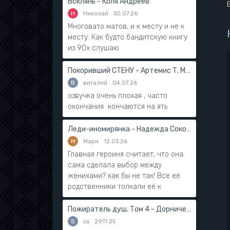
Всклянь - Коля Андреев
Н
Николай
30.07.26
Многовато матов, и к месту и не к
месту. Как будто бандитскую книгу
из 90х слушаю
Покоривший СТЕНУ - Артемис Т. Мантикор
В
виталий
04.07.26
озвучка очень плохая , часто
окончания кончаются на ять
Леди-иномирянка - Надежда Соколова
М
Мари
12.03.26
Главная героиня считает, что она
сама сделала выбор между
женихами? как бы не так! Все её
родственники толкали её к
Пожиратель душ. Том 4 - Дорничев Дмитрий
S
sa
29.11.25