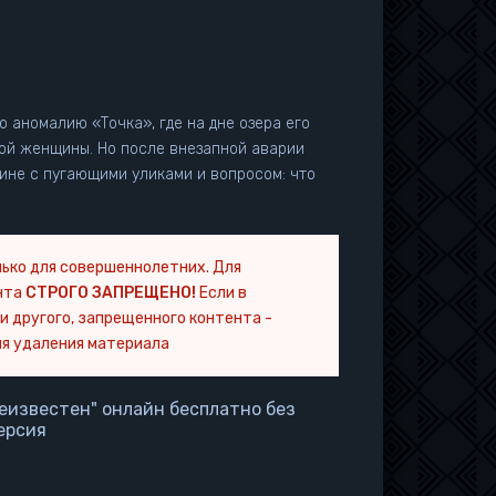
аномалию «Точка», где на дне озера его
ой женщины. Но после внезапной аварии
дине с пугающими уликами и вопросом: что
ько для совершеннолетних. Для
нта
СТРОГО ЗАПРЕЩЕНО!
Если в
и другого, запрещенного контента -
я удаления материала
неизвестен" онлайн бесплатно без
ерсия