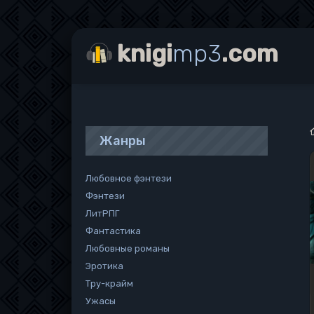
knigi
mp3
.com
Жанры
Любовное фэнтези
Фэнтези
ЛитРПГ
Фантастика
Любовные романы
Эротика
Тру-крайм
Ужасы