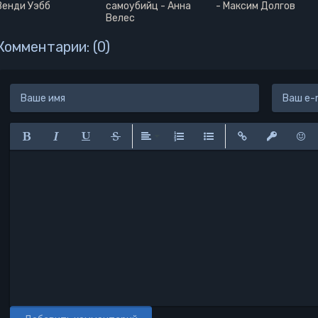
Венди Уэбб
самоубийц - Анна
- Максим Долгов
Велес
Комментарии: (0)
Полужирный
Курсив
Подчеркнутый
Зачеркнутый
Выравнивание
Нумерованный список
Маркированный списо
Вставить ссылк
Вставить 
Вста