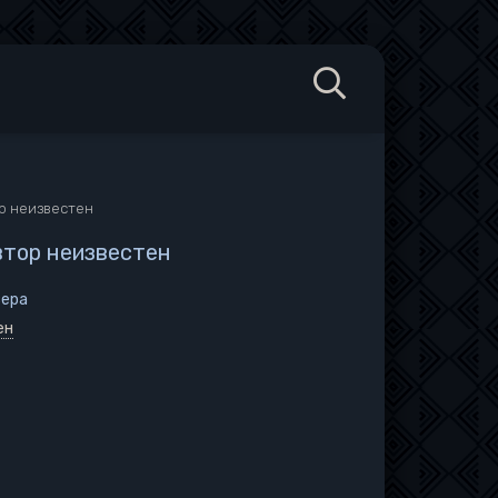
ор неизвестен
Автор неизвестен
зера
ен