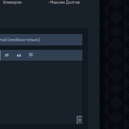
Клеверли
- Максим Долгов
к
у
защищенную ссылку
вить смайлик
Вставка скрытого текста
Вставка цитаты
Вставка спойлера
0