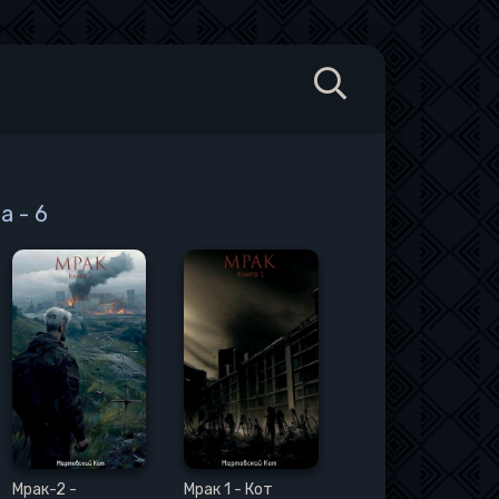
а - 6
Мрак-2 -
Мрак 1 - Кот