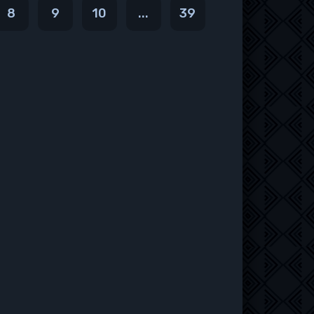
8
9
10
...
39