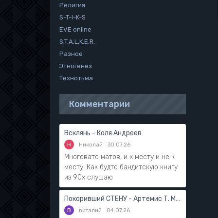
Религия
S-T-I-K-S
EVE online
S.T.A.L.K.E.R.
Разное
Этногенез
Технотьма
Комментарии
Всклянь - Коля Андреев
Н
Николай
30.07.26
Многовато матов, и к месту и не к
месту. Как будто бандитскую книгу
из 90х слушаю
Покоривший СТЕНУ - Артемис Т. Мантикор
В
виталий
04.07.26