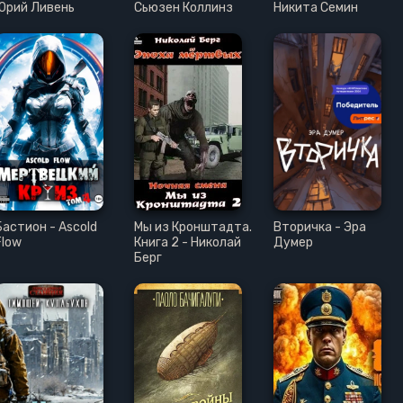
Юрий Ливень
Сьюзен Коллинз
Никита Семин
Бастион - Ascold
Мы из Кронштадта.
Вторичка - Эра
Flow
Книга 2 - Николай
Думер
Берг