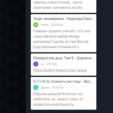
озвучка очень плохая , часто
окончания кончаются на ять
Леди-иномирянка - Надежда Соколова
М
Мари
12.03.26
Главная героиня считает, что она
сама сделала выбор между
женихами? как бы не так! Все её
родственники толкали её к
Пожиратель душ. Том 4 - Дорничев Дмитрий
S
sa
29.11.25
https://author.today/u/zlay"azaya
S-T-I-K-S. Сломать систему - Василий Мушинский
Д
Денис
10.10.25
Озвучка ужасна! Конечно, на
любителя, но...может кому-то
нравится монотонность...