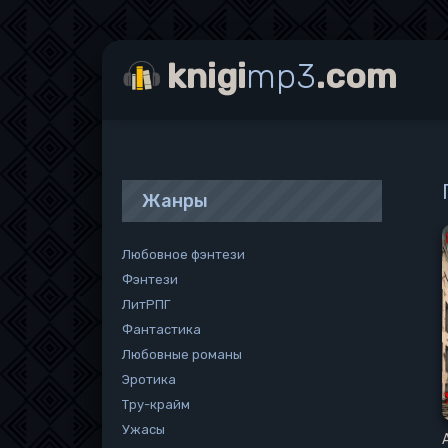
knigi
mp3
.com
Жанры
Любовное фэнтези
Фэнтези
ЛитРПГ
Фантастика
Любовные романы
Эротика
Тру-крайм
Ужасы