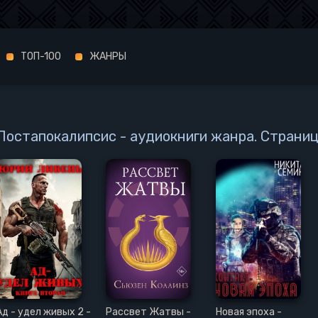
ТОП-100
ЖАНРЫ
Постапокалипсис - аудиокниги жанра. Страниц
Ад - удел живых 2 -
Рассвет Жатвы -
Новая эпоха -