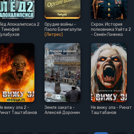
Лёд Апокалипсиса 2
Орудие войны -
Схрон. История
- Тимофей
Паоло Бачигалупи
полковника Уайта 2
Кулабухов
(Литрес)
- Семён Гоненко
Не вижу зла 2 -
Земля заката -
Не вижу зла - Ринат
Ринат Таштабанов
Алексей Доронин
Таштабанов