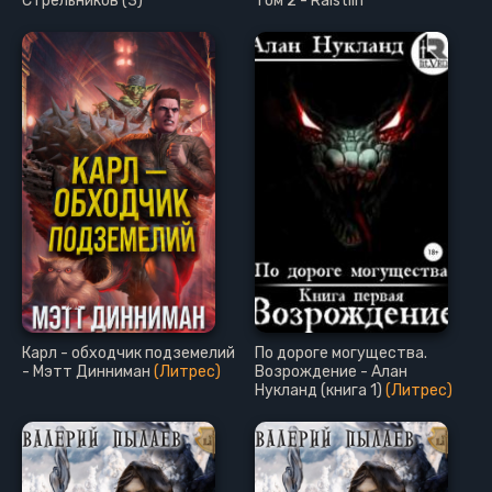
Стрельников (3)
Том 2 - Raistlin
Карл - обходчик подземелий
По дороге могущества.
- Мэтт Динниман
(Литрес)
Возрождение - Алан
Нукланд (книга 1)
(Литрес)