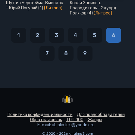
Шут из Бергхейма. Выводок
Квази Эпсилон.
- Юрий Погуляй (1)
(Литрес)
Прародитель - Эдуард
Поляков (4)
(Литрес)
1
2
3
4
5
6
7
8
9
Политика конфиденциальности
Для правообладателей
Обратная связь
ТОП-100
Жанры
E-mail: abiblioteki@yandex.ru
© 2020 - 2026 knigimp3.com