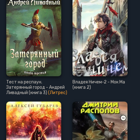
Тест на респаун.
Владея Ничем-2 - Мок Ма
Затерянный город - Андрей
(книга 2)
Ливадный (книга 3)
(Литрес)