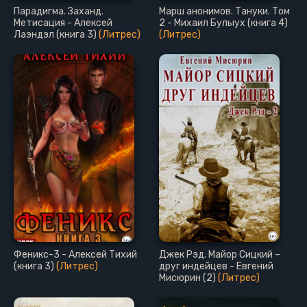
Парадигма. Заханд.
Марш анонимов. Тануки. Том
Метисация - Алексей
2 - Михаил Булыух (книга 4)
Лаэндэл (книга 3)
(Литрес)
(Литрес)
Феникс-3 - Алексей Тихий
Джек Рэд. Майор Сицкий –
(книга 3)
(Литрес)
друг индейцев - Евгений
Мисюрин (2)
(Литрес)