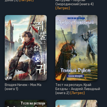
Деев (3)
(Литрес)
Антрумы - Георгий
Смородинский (книга 4)
(Литрес)
Владея Ничем - Мок Ма
Тест на респаун. Край
(книга 1)
Бездны - Андрей Ливадный
(книга 2)
(Литрес)