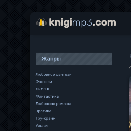
knigi
mp3
.com
Жанры
Любовное фэнтези
Фэнтези
ЛитРПГ
Фантастика
Любовные романы
Эротика
Тру-крайм
Ужасы