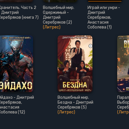
Хранитель. Часть 2
Волшебный мир.
Играй или умри -
- Дмитрий
Одержимый -
Дмитрий
Серебряков (книга 7)
Дмитрий
Серебряков,
Серебряков (2)
Анастасия
(Литрес)
Соболева (1)
Эйдахо - Дмитрий
Волшебный мир.
Парал
Серебряков,
Бездна - Дмитрий
Выбор
Анастасия
Серебряков (5)
Сереб
Соболева (12)
(Литрес)
(Литр