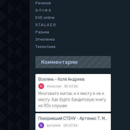
Религия
S-T-I-K-S
EVE online
S.T.A.L.K.E.R.
Разное
Этногенез
Технотьма
Комментарии
Всклянь - Коля Андреев
Н
Николай
30.07.26
Многовато матов, и к месту и не к
месту. Как будто бандитскую книгу
из 90х слушаю
Покоривший СТЕНУ - Артемис Т. Мантикор
В
виталий
04.07.26