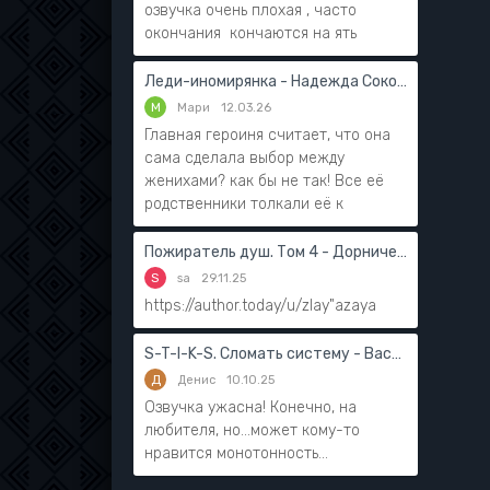
озвучка очень плохая , часто
окончания кончаются на ять
Леди-иномирянка - Надежда Соколова
М
Мари
12.03.26
Главная героиня считает, что она
сама сделала выбор между
женихами? как бы не так! Все её
родственники толкали её к
Пожиратель душ. Том 4 - Дорничев Дмитрий
S
sa
29.11.25
https://author.today/u/zlay"azaya
S-T-I-K-S. Сломать систему - Василий Мушинский
Д
Денис
10.10.25
Озвучка ужасна! Конечно, на
любителя, но...может кому-то
нравится монотонность...