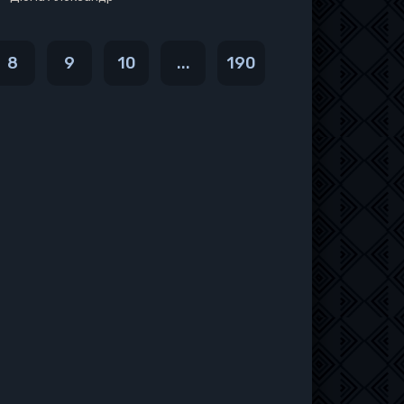
8
9
10
...
190