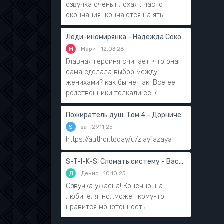
озвучка очень плохая , часто
окончания кончаются на ять
Леди-иномирянка - Надежда Соколова
М
Мари
12.03.26
Главная героиня считает, что она
сама сделала выбор между
женихами? как бы не так! Все её
родственники толкали её к
Пожиратель душ. Том 4 - Дорничев Дмитрий
S
sa
29.11.25
https://author.today/u/zlay"azaya
S-T-I-K-S. Сломать систему - Василий Мушинский
Д
Денис
10.10.25
Озвучка ужасна! Конечно, на
любителя, но...может кому-то
нравится монотонность...