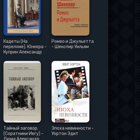
Кадеты (На
Ромео и Джульетта
переломе). Юнкера -
- Шекспир Уильям
Куприн Александр
Тайный заговор.
Эпоха невинности -
(Соратники Иегу) -
Уортон Эдит
Дюма Александр