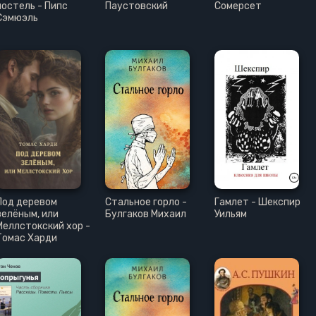
постель - Пипс
Паустовский
Сомерсет
Сэмюэль
Под деревом
Стальное горло -
Гамлет - Шекспир
зелёным, или
Булгаков Михаил
Уильям
Меллстокский хор -
Томас Харди