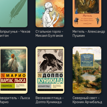
Попрыгунья - Чехов
Стальное горло -
Метель - Александр
Антон
Михаил Булгаков
Пушкин
Говоритель - Льоса
Весенняя птица -
Северный свет -
Марио
Доппо Куникида
Кронин Арчибальд