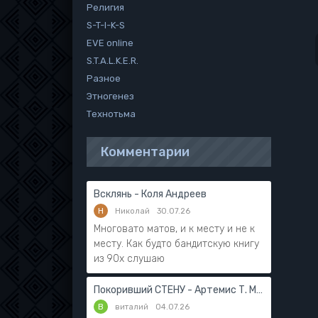
Религия
S-T-I-K-S
EVE online
S.T.A.L.K.E.R.
Разное
Этногенез
Технотьма
Комментарии
Всклянь - Коля Андреев
Н
Николай
30.07.26
Многовато матов, и к месту и не к
месту. Как будто бандитскую книгу
из 90х слушаю
Покоривший СТЕНУ - Артемис Т. Мантикор
В
виталий
04.07.26