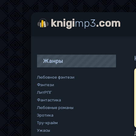
knigi
mp3
.com
Жанры
Любовное фэнтези
Фэнтези
ЛитРПГ
Фантастика
Любовные романы
Эротика
Тру-крайм
Ужасы