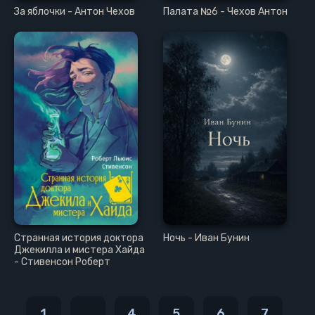
За яблочки - Антон Чехов
Палата №6 - Чехов Антон
Странная история доктора
Ночь - Иван Бунин
Джекилла и мистера Хайда
- Стивенсон Роберт
1
...
4
5
6
7