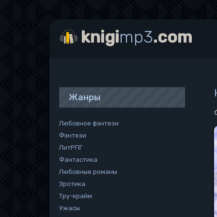
knigi
mp3
.com
Жанры
Любовное фэнтези
Фэнтези
ЛитРПГ
Фантастика
Любовные романы
Эротика
Тру-крайм
Ужасы