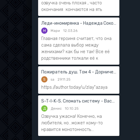
озвучка очень плохая , часто
окончания кончаются на ять
Леди-иномирянка - Надежда Соколова
М
Мари
12.03.26
Главная героиня считает, что она
сама сделала выбор между
женихами? как бы не так! Все её
родственники толкали её к
Пожиратель душ. Том 4 - Дорничев Дмитрий
S
sa
29.11.25
https://author.today/u/zlay"azaya
S-T-I-K-S. Сломать систему - Василий Мушинский
Д
Денис
10.10.25
Озвучка ужасна! Конечно, на
любителя, но...может кому-то
нравится монотонность...