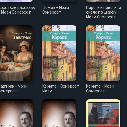
Короткие рассказы
Дождь - Моэм
Пироги и пиво, или
- Моэм Сомерсет
Сомерсет
скелет в шкафу -
Моэм Сомерсет
Завтрак - Моэм
Корыто - Сомерсет
Корыто - Моэм
Сомерсет
Моэм
Сомерсет