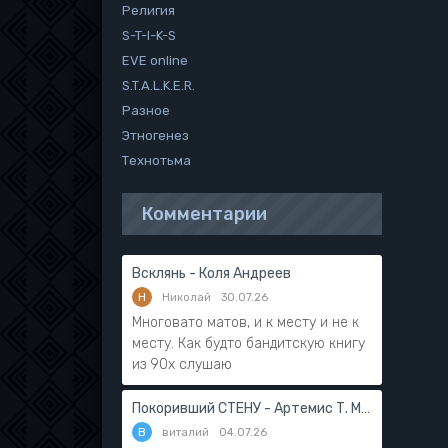
Религия
S-T-I-K-S
EVE online
S.T.A.L.K.E.R.
Разное
Этногенез
Технотьма
Комментарии
Всклянь - Коля Андреев
Н
Николай
30.07.26
Многовато матов, и к месту и не к
месту. Как будто бандитскую книгу
из 90х слушаю
Покоривший СТЕНУ - Артемис Т. Мантикор
В
виталий
04.07.26