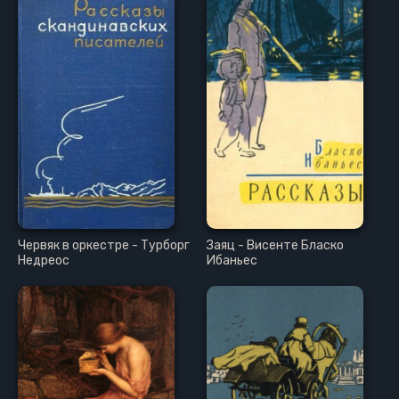
Червяк в оркестре - Турборг
Заяц - Висенте Бласко
Недреос
Ибаньес