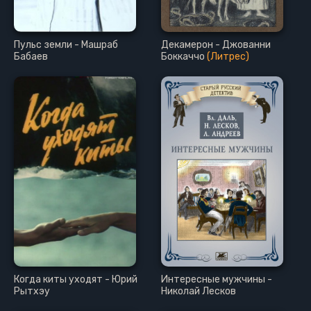
Пульс земли - Машраб
Декамерон - Джованни
Бабаев
Боккаччо
(Литрес)
Когда киты уходят - Юрий
Интересные мужчины -
Рытхэу
Николай Лесков