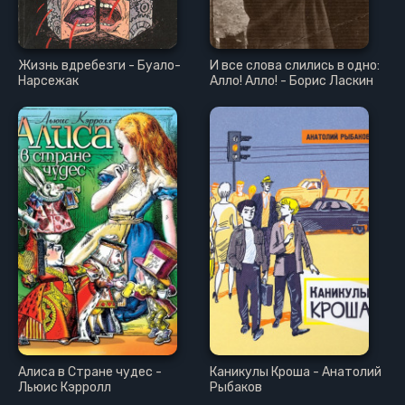
Жизнь вдребезги - Буало-
И все слова слились в одно:
Нарсежак
Алло! Алло! - Борис Ласкин
Алиса в Стране чудес -
Каникулы Кроша - Анатолий
Льюис Кэрролл
Рыбаков