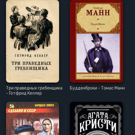
Три праведных гребенщика
Будденброки - Томас Манн
- Готфрид Келлер