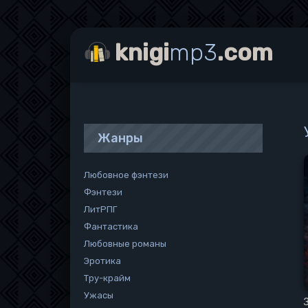
knigi
mp3
.com
Жанры
Любовное фэнтези
Фэнтези
ЛитРПГ
Фантастика
Любовные романы
Эротика
Тру-крайм
Ужасы