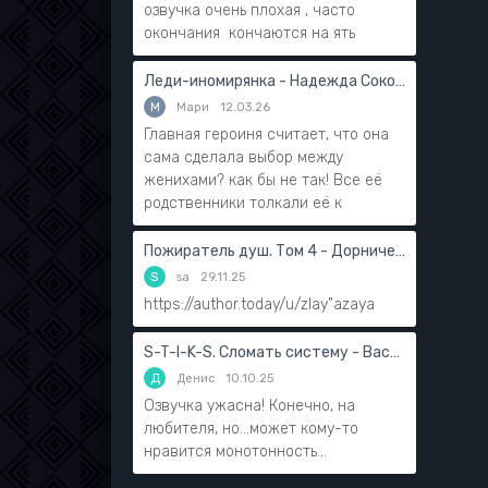
озвучка очень плохая , часто
окончания кончаются на ять
Леди-иномирянка - Надежда Соколова
М
Мари
12.03.26
Главная героиня считает, что она
сама сделала выбор между
женихами? как бы не так! Все её
родственники толкали её к
Пожиратель душ. Том 4 - Дорничев Дмитрий
S
sa
29.11.25
https://author.today/u/zlay"azaya
S-T-I-K-S. Сломать систему - Василий Мушинский
Д
Денис
10.10.25
Озвучка ужасна! Конечно, на
любителя, но...может кому-то
нравится монотонность...