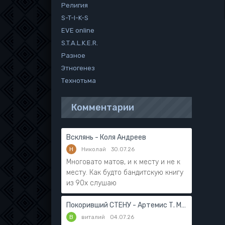
Религия
S-T-I-K-S
EVE online
S.T.A.L.K.E.R.
Разное
Этногенез
Технотьма
Комментарии
Всклянь - Коля Андреев
Н
Николай
30.07.26
Многовато матов, и к месту и не к
месту. Как будто бандитскую книгу
из 90х слушаю
Покоривший СТЕНУ - Артемис Т. Мантикор
В
виталий
04.07.26