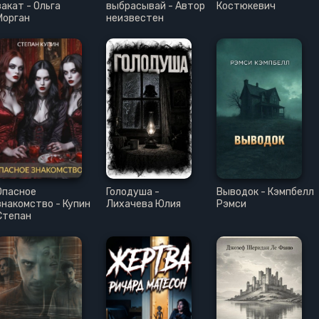
закат - Ольга
выбрасывай - Автор
Костюкевич
Морган
неизвестен
Опасное
Голодуша -
Выводок - Кэмпбелл
знакомство - Купин
Лихачева Юлия
Рэмси
Степан