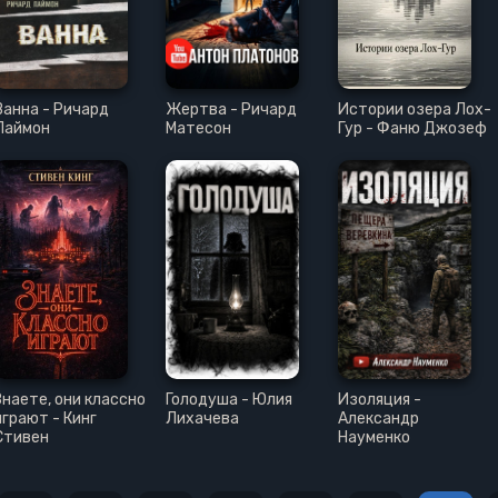
Ванна - Ричард
Жертва - Ричард
Истории озера Лох-
Лаймон
Матесон
Гур - Фаню Джозеф
Знаете, они классно
Голодуша - Юлия
Изоляция -
играют - Кинг
Лихачева
Александр
Стивен
Науменко