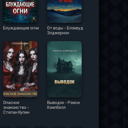
Блуждающие огни
От воды - Блэквуд
Элджернон
Опасное
Выводок - Рэмси
знакомство -
Кэмпбелл
Степан Купин