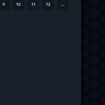
9
10
11
12
...