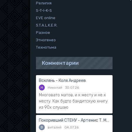
Религия
S-T-I-K-S
EVE online
S.T.A.L.K.E.R.
Разное
Этногенез
Технотьма
Комментарии
Всклянь - Коля Андреев
Н
Николай
30.07.26
Многовато матов, и к месту и не к
месту. Как будто бандитскую книгу
из 90х слушаю
Покоривший СТЕНУ - Артемис Т. Мантикор
В
виталий
04.07.26