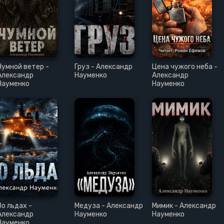
Чумной ветер -
Груз - Александр
Цена чужого неба -
Александр
Науменко
Александр
Науменко
Науменко
Во льдах -
Медуза - Александр
Мимик - Александр
Александр
Науменко
Науменко
Науменко