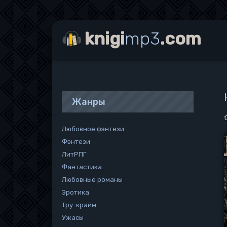
knigi
mp3
.com
Жанры
Любовное фэнтези
Фэнтези
ЛитРПГ
Фантастика
Любовные романы
Эротика
Тру-крайм
Ужасы