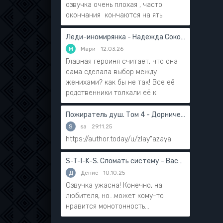
озвучка очень плохая , часто
окончания кончаются на ять
Леди-иномирянка - Надежда Соколова
М
Мари
12.03.26
Главная героиня считает, что она
сама сделала выбор между
женихами? как бы не так! Все её
родственники толкали её к
Пожиратель душ. Том 4 - Дорничев Дмитрий
S
sa
29.11.25
https://author.today/u/zlay"azaya
S-T-I-K-S. Сломать систему - Василий Мушинский
Д
Денис
10.10.25
Озвучка ужасна! Конечно, на
любителя, но...может кому-то
нравится монотонность...