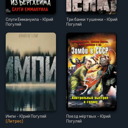
Слуги Еммануила - Юрий
Три банки тушенки - Юрий
Погуляй
Погуляй
Импи - Юрий Погуляй
Поезд мёртвых - Юрий
(Литрес)
Погуляй