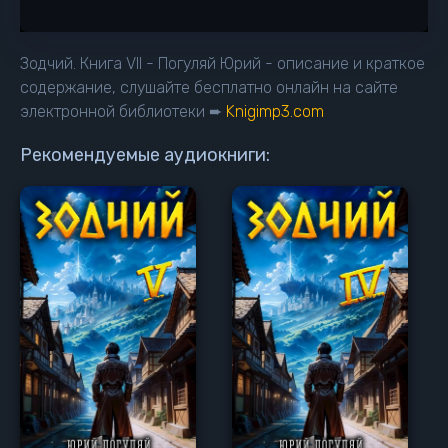
13
14
Зодчий. Книга VII - Погуляй Юрий - описание и краткое
15
содержание, слушайте бесплатно онлайн на сайте
электронной библиотеки ➨
Knigimp3.com
16
17
Рекомендуемые аудиокниги:
18
19
20
21
22
23
24
25
26