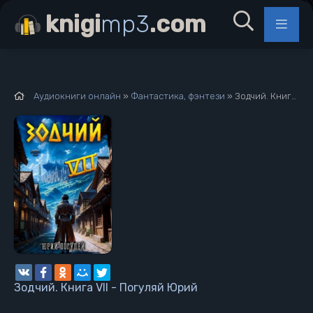
knigi
mp3
.com
Аудиокниги онлайн
»
Фантастика, фэнтези
» Зодчий. Книга VII - Погуляй Юрий
Зодчий. Книга VII - Погуляй Юрий