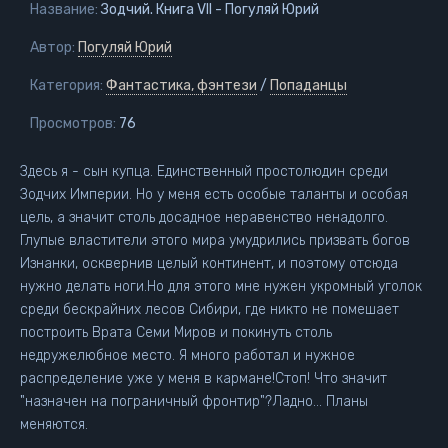
Название:
Зодчий. Книга VII - Погуляй Юрий
Автор:
Погуляй Юрий
Категория:
Фантастика, фэнтези
/
Попаданцы
Просмотров:
76
Здесь я - сын купца. Единственный простолюдин среди
Зодчих Империи. Но у меня есть особые таланты и особая
цель, а значит столь досадное неравенство ненадолго.
Глупые властители этого мира умудрились призвать богов
Изнанки, осквернив целый континент, и поэтому отсюда
нужно делать ноги.Но для этого мне нужен укромный уголок
среди бескрайних лесов Сибири, где никто не помешает
построить Врата Семи Миров и покинуть столь
недружелюбное место. Я много работал и нужное
распределение уже у меня в кармане!Стоп! Что значит
"назначен на пограничный фронтир"?Ладно... Планы
меняются.