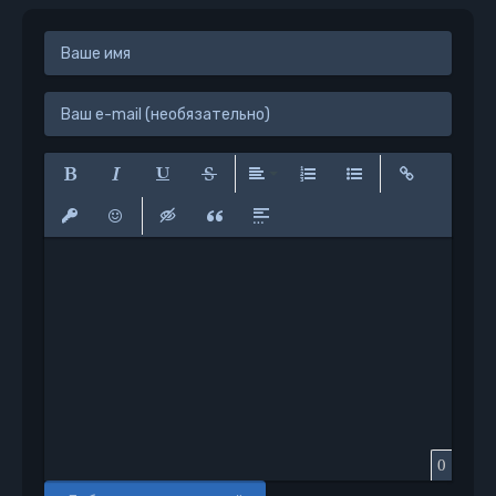
Полужирный
Курсив
Подчеркнутый
Зачеркнутый
Выравнивание
Нумерованный список
Маркированный сп
Вставить сс
Вставить защищенную ссылку
Вставить смайлик
Вставка скрытого текста
Вставка цитаты
Вставка спойлера
0