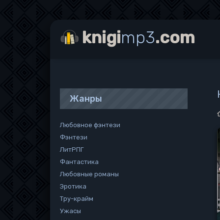
knigi
mp3
.com
Жанры
Любовное фэнтези
Фэнтези
ЛитРПГ
Фантастика
Любовные романы
Эротика
Тру-крайм
Ужасы