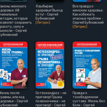
Законы женского
Я выбираю
Вся правда о
здоровья. 68
здоровье! Выход
женском здоровье.
уникальных
есть! - Сергей
Как избежать
методик, которые
Бубновский
опасных проблем -
позволят сохранить
(Литрес)
Сергей Бубновский
красоту, силу и
(Литрес)
выносли - Сергей
Бубновский
Жизнь после
Остеохондроз – не
Правда о
травмы, или код
приговор! Грыжа
тазобедренном
здоровья - Сергей
позвоночника – не
суставе. Жизнь без
Бубновский
приговор! - Сергей
боли - Сергей