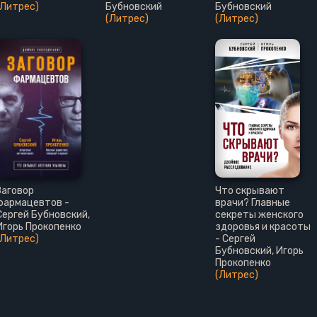
(Литрес)
Бубновский
Бубновский
(Литрес)
(Литрес)
Заговор
Что скрывают
фармацевтов -
врачи? Главные
Сергей Бубновский,
секреты женского
Игорь Прокопенко
здоровья и красоты
(Литрес)
- Сергей
Бубновский, Игорь
Прокопенко
(Литрес)