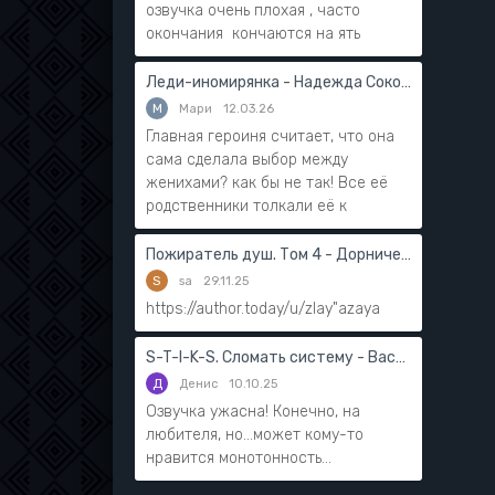
озвучка очень плохая , часто
окончания кончаются на ять
Леди-иномирянка - Надежда Соколова
М
Мари
12.03.26
Главная героиня считает, что она
сама сделала выбор между
женихами? как бы не так! Все её
родственники толкали её к
Пожиратель душ. Том 4 - Дорничев Дмитрий
S
sa
29.11.25
https://author.today/u/zlay"azaya
S-T-I-K-S. Сломать систему - Василий Мушинский
Д
Денис
10.10.25
Озвучка ужасна! Конечно, на
любителя, но...может кому-то
нравится монотонность...