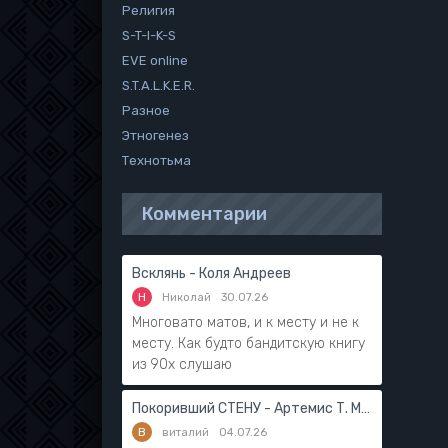
Религия
S-T-I-K-S
EVE online
S.T.A.L.K.E.R.
Разное
Этногенез
Технотьма
Комментарии
Всклянь - Коля Андреев
Н
Николай
30.07.26
Многовато матов, и к месту и не к
месту. Как будто бандитскую книгу
из 90х слушаю
Покоривший СТЕНУ - Артемис Т. Мантикор
В
виталий
04.07.26