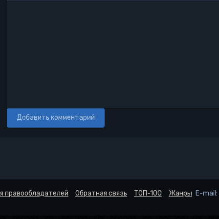
Полужирный
Курсив
Подчеркнутый
Зачеркнутый
Выравнивание
Нумерованный список
Маркированный списо
Вставить ссылк
Вставить 
Вста
Добавить комментарий
я правообладателей
Обратная связь
ТОП-100
Жанры
E-mail: