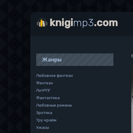
knigi
mp3
.com
Жанры
Любовное фэнтези
Фэнтези
ЛитРПГ
Фантастика
Любовные романы
Эротика
Тру-крайм
Ужасы