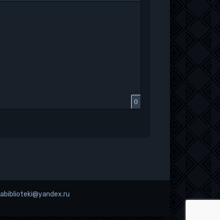
к
у
защищенную ссылку
вить смайлик
Вставка скрытого текста
Вставка цитаты
Вставка спойлера
0
 abiblioteki@yandex.ru