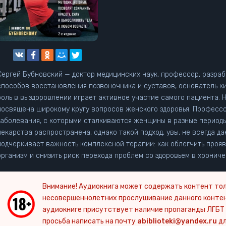
Сергей Бубновский — доктор медицинских наук, профессор, разра
способов восстановления позвоночника и суставов, основатель к
оль в выздоровлении играет активное участие самого пациента. Новая книга известного российского врача
посвящена широкому кругу вопросов женского здоровья. Професс
заболевания, с которыми сталкиваются женщины в разные периоды
лекарства распространена, однако такой подход, увы, не всегда дает желаем
подчеркивает важность комплексной терапии: как облегчить прояв
организм и снизить риск перехода проблем со здоровьем в хронич
Внимание! Аудиокнига может содержать контент тол
несовершеннолетних прослушивание данного конте
аудиокниге присутствует наличие пропаганды ЛГБТ 
просьба написать на почту
abiblioteki@yandex.ru
дл