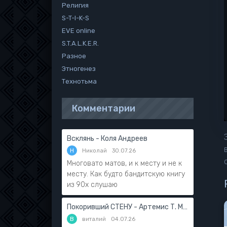
Религия
S-T-I-K-S
EVE online
S.T.A.L.K.E.R.
Разное
Этногенез
Технотьма
Комментарии
Всклянь - Коля Андреев
Н
Николай
30.07.26
Многовато матов, и к месту и не к
месту. Как будто бандитскую книгу
из 90х слушаю
Покоривший СТЕНУ - Артемис Т. Мантикор
В
виталий
04.07.26