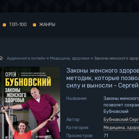
ТОП-100
ЖАНРЫ
Аудиокниги онлайн
»
Медицина, здоровье
» Законы женского здоровья. 68 уникальных 
Законы женского здоров
методик, которые позво
силу и выносли - Серге
Название:
Законы женского
позволят сохран
Бубновский
Автор:
Бубновский Сер
Категория:
Медицина, здор
Просмотров:
71