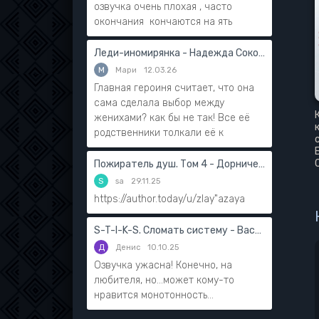
озвучка очень плохая , часто
окончания кончаются на ять
Леди-иномирянка - Надежда Соколова
М
Мари
12.03.26
Главная героиня считает, что она
сама сделала выбор между
женихами? как бы не так! Все её
родственники толкали её к
Пожиратель душ. Том 4 - Дорничев Дмитрий
S
sa
29.11.25
https://author.today/u/zlay"azaya
S-T-I-K-S. Сломать систему - Василий Мушинский
Д
Денис
10.10.25
Озвучка ужасна! Конечно, на
любителя, но...может кому-то
нравится монотонность...