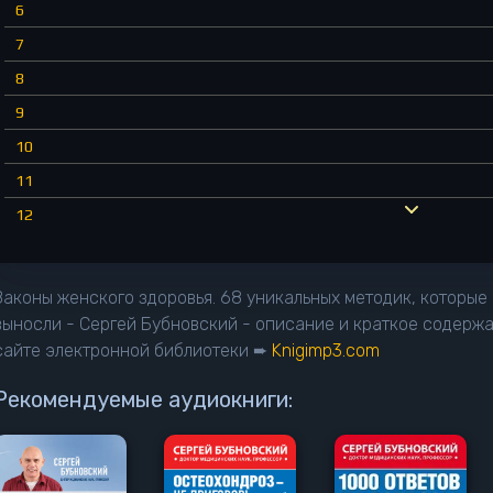
6
7
8
9
10
11
12
13
14
Законы женского здоровья. 68 уникальных методик, которые 
15
выносли - Сергей Бубновский - описание и краткое содержа
сайте электронной библиотеки ➨
Knigimp3.com
16
17
Рекомендуемые аудиокниги:
18
19
20