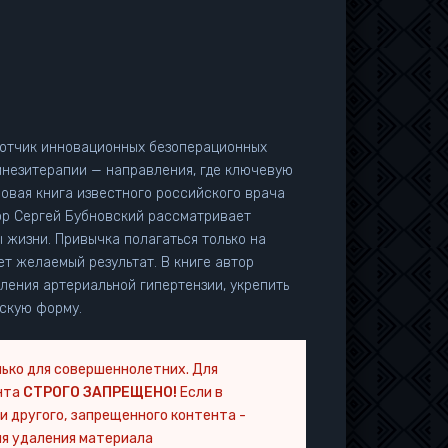
ботчик инновационных безоперационных
инезитерапии — направления, где ключевую
ор Сергей Бубновский рассматривает
 жизни. Привычка полагаться только на
ый результат. В книге автор
ления артериальной гипертензии, укрепить
ескую форму.
ько для совершеннолетних. Для
нта
СТРОГО ЗАПРЕЩЕНО!
Если в
и другого, запрещенного контента -
я удаления материала