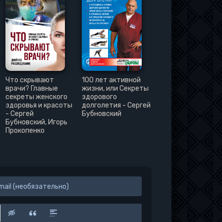
Что скрывают
100 лет активной
врачи? Главные
жизни, или Секреты
секреты женского
здорового
здоровья и красоты
долголетия - Сергей
- Сергей
Бубновский
Бубновский, Игорь
Прокопенко