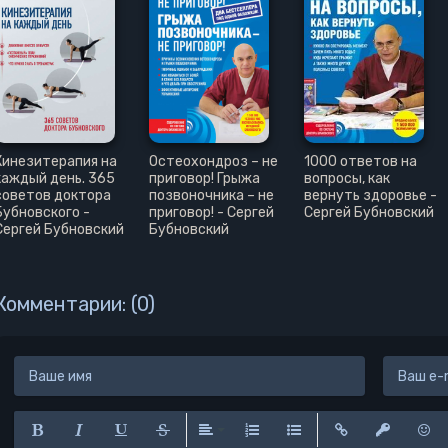
21
22
23
Кинезитерапия на
Остеохондроз – не
1000 ответов на
каждый день. 365
приговор! Грыжа
вопросы, как
советов доктора
позвоночника – не
вернуть здоровье -
Бубновского -
приговор! - Сергей
Сергей Бубновский
Сергей Бубновский
Бубновский
Комментарии: (0)