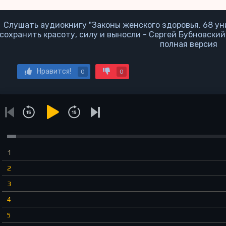
Слушать аудиокнигу "Законы женского здоровья. 68 ун
сохранить красоту, силу и выносли - Сергей Бубновский
полная версия
Нравится!
0
0
1
2
3
4
5