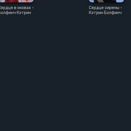
Сердце в оковах -
Сердце сирены -
Болфинч Кэтрин
Кэтрин Болфинч