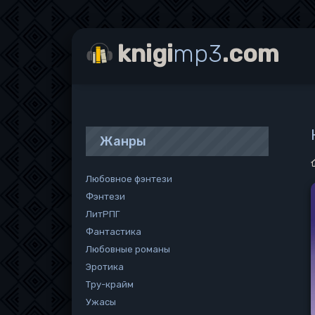
knigi
mp3
.com
Жанры
Любовное фэнтези
Фэнтези
ЛитРПГ
Фантастика
Любовные романы
Эротика
Тру-крайм
Ужасы