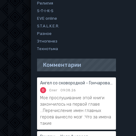
Религия
S-T-I-K-S
EVE online
S.T.A.L.K.E.R.
Разное
Этногенез
Технотьма
Комментарии
Ангел со сковородкой - Гончарова Галина
О
Олег
09.08.26
Мое прослушивание этой книги
закончилось на первой главе
...Перечисление имен главных
героев вынесло мозг .Что за имена
такие