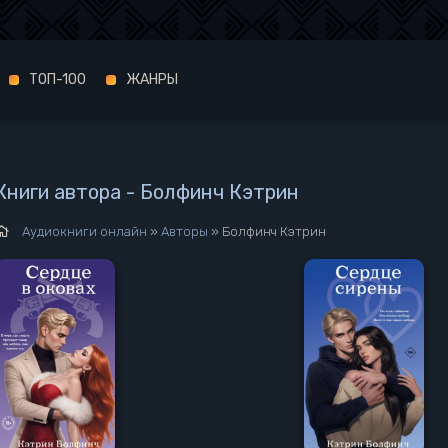
ТОП-100
ЖАНРЫ
Книги автора - Болфинч Кэтрин
Аудиокниги онлайн
»
Авторы
» Болфинч Кэтрин