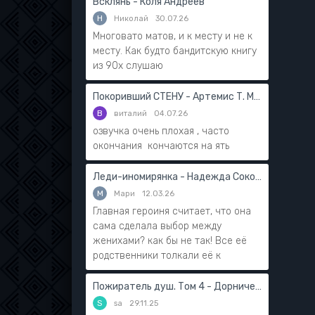
Всклянь - Коля Андреев
Н
Николай
30.07.26
Многовато матов, и к месту и не к
месту. Как будто бандитскую книгу
из 90х слушаю
Покоривший СТЕНУ - Артемис Т. Мантикор
В
виталий
04.07.26
озвучка очень плохая , часто
окончания кончаются на ять
Леди-иномирянка - Надежда Соколова
М
Мари
12.03.26
Главная героиня считает, что она
сама сделала выбор между
женихами? как бы не так! Все её
родственники толкали её к
Пожиратель душ. Том 4 - Дорничев Дмитрий
S
sa
29.11.25