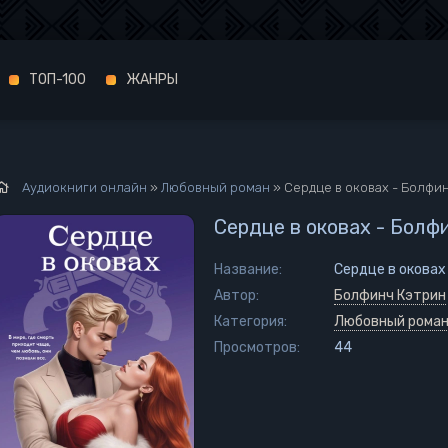
ТОП-100
ЖАНРЫ
Аудиокниги онлайн
»
Любовный роман
» Сердце в оковах - Болфи
Сердце в оковах - Болф
Название:
Сердце в оковах
Автор:
Болфинч Кэтрин
Категория:
Любовный рома
Просмотров:
44