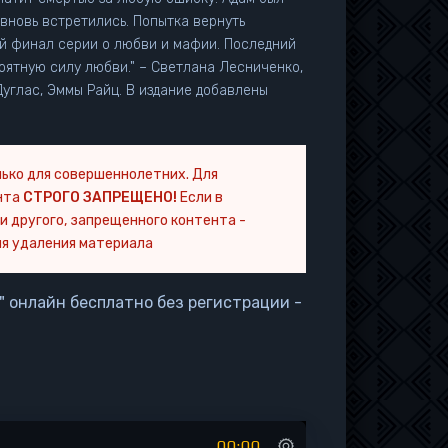
ы вновь встретились. Попытка вернуть
ый финал серии о любви и мафии. Последний
роятную силу любви." – Светлана Лесниченко,
ько для совершеннолетних. Для
нта
СТРОГО ЗАПРЕЩЕНО!
Если в
и другого, запрещенного контента -
я удаления материала
" онлайн бесплатно без регистрации -
00:00