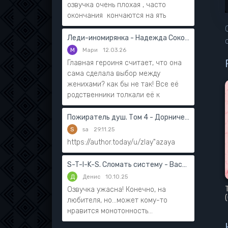
озвучка очень плохая , часто
окончания кончаются на ять
Леди-иномирянка - Надежда Соколова
М
Мари
12.03.26
Главная героиня считает, что она
сама сделала выбор между
женихами? как бы не так! Все её
родственники толкали её к
Пожиратель душ. Том 4 - Дорничев Дмитрий
S
sa
29.11.25
https://author.today/u/zlay"azaya
S-T-I-K-S. Сломать систему - Василий Мушинский
Д
Денис
10.10.25
Озвучка ужасна! Конечно, на
любителя, но...может кому-то
нравится монотонность...