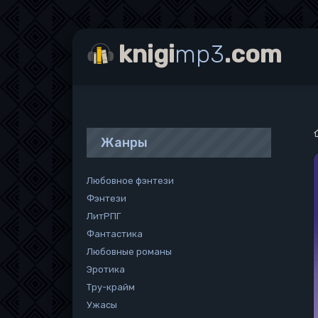
knigi
mp3
.com
Жанры
Любовное фэнтези
Фэнтези
ЛитРПГ
Фантастика
Любовные романы
Эротика
Тру-крайм
Ужасы