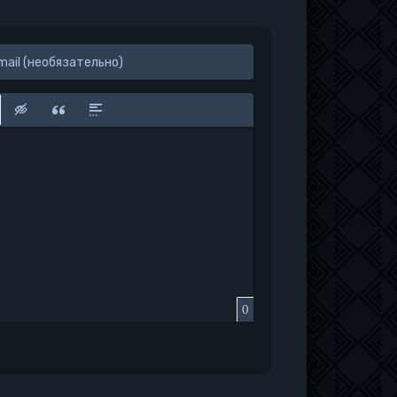
к
у
защищенную ссылку
вить смайлик
Вставка скрытого текста
Вставка цитаты
Вставка спойлера
0