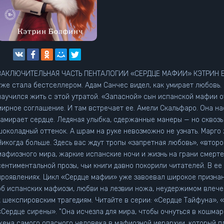
АКЛЮЧИТЕЛЬНАЯ ЧАСТЬ ПЕНТАЛОГИИ «СЕРДЦЕ МАФИИ» КЭТРИН БОЛФИНЧ! – Напишем нашу и
 стала бестселлером. Адам Санчес видел, как умирает любовь. Его Марго. Пять лет прошло, а он так и не
научился жить с этой утратой. «Запасной» сын испанской мафии 
рное соглашение. И там встречает ее. Амели Скальфаро. Она настолько похожа на Марго, что у Адама на миг
замирает сердце. Ледяная улыбка, сдержанные манеры — но сквоз
околадный оттенок. А шрам на руке невозможно не узнать. Марго жива — и Адам не собирается отпускать ее.
да больше. Здесь вас ждут тропы «запретная любовь», «второй шанс», «он добивается ее», атмосфера
афиозного мира, жаркие испанские ночи и жизнь на грани смертельного риска. Кэтри
сентиментальной прозы, чьи книги давно покорили читателей. В ее
проявлениях. Цикл «Сердце мафии» уже завоевал широкое признан
об испанских мафиози, любви на лезвии ножа, неудержимом влечен
експировским трагедиям. Читайте в серии: «Сердце Тайфуна», «Сердце шута», «Сердце падшего короля»,
це сирены». "Она исчезла для мира, чтобы очнуться в кошмаре. Теперь она — Амели Скальфаро, трофейная
жена самого опасного человека в мафиозной иерархии, который п