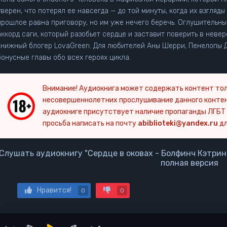
уверен, что потерял ее навсегда — до той минуты, когда их взгляд
прошлое равна приговору, но им уже нечего беречь. Оглушительн
аккорд саги, который разобьет сердце и заставит поверить в неве
жный блогер LovaGreen. Для любителей Аны Шерри, Пенелопы Дуглас, Эммы Райц. В издание добавлены
бонусные главы обо всех героях цикла.
Внимание! Аудиокнига может содержать контент тол
несовершеннолетних прослушивание данного конте
аудиокниге присутствует наличие пропаганды ЛГБТ 
просьба написать на почту
abiblioteki@yandex.ru
дл
Слушать аудиокнигу "Сердце в оковах - Болфинч Кэтрин
полная версия
Нравится!
0
0