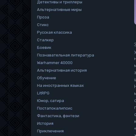
Детективы и триллеры
Альтернативные миры
Проза
Стикс
Русская классика
Сталкер
З
Боевик
уже
Познавательная литература
Warhammer 40000
ми
Альтернативная история
Обучение
ш
На иностранных языках
Никог
LitRPG
м
Юмор, сатира
Постапокалипсис
Фантастика, фэнтези
к ш
История
«Серд
Приключения