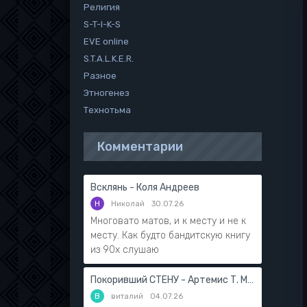
Религия
S-T-I-K-S
EVE online
S.T.A.L.K.E.R.
Разное
Этногенез
Технотьма
Комментарии
Всклянь - Коля Андреев
Н
Николай
30.07.26
Многовато матов, и к месту и не к
месту. Как будто бандитскую книгу
из 90х слушаю
Покоривший СТЕНУ - Артемис Т. Мантикор
В
виталий
04.07.26