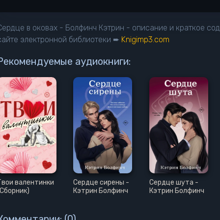
13
14
Сердце в оковах - Болфинч Кэтрин - описание и краткое со
15
сайте электронной библиотеки ➨
Knigimp3.com
16
Рекомендуемые аудиокниги:
17
18
19
20
21
22
23
24
Твои валентинки
Сердце сирены -
Сердце шута -
25
(Сборник)
Кэтрин Болфинч
Кэтрин Болфинч
26
Комментарии: (0)
27