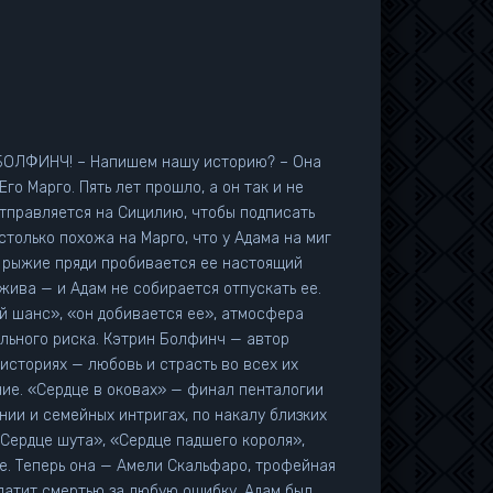
сторию? – Она
отправляется на Сицилию, чтобы подписать
ь рыжие пряди пробивается ее настоящий
н Болфинч — автор
 историях — любовь и страсть во всех их
ие. «Сердце в оковах» — финал пенталогии
ии и семейных интригах, по накалу близких
латит смертью за любую ошибку. Адам был