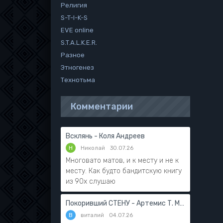
Религия
S-T-I-K-S
EVE online
S.T.A.L.K.E.R.
Разное
Этногенез
Технотьма
Комментарии
Всклянь - Коля Андреев
Н
Николай
30.07.26
Многовато матов, и к месту и не к
месту. Как будто бандитскую книгу
из 90х слушаю
Покоривший СТЕНУ - Артемис Т. Мантикор
В
виталий
04.07.26