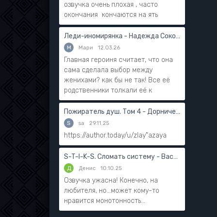
озвучка очень плохая , часто
окончания кончаются на ять
Леди-иномирянка - Надежда Соколова
М
Мари
12.03.26
Главная героиня считает, что она
сама сделала выбор между
женихами? как бы не так! Все её
родственники толкали её к
Пожиратель душ. Том 4 - Дорничев Дмитрий
S
sa
29.11.25
https://author.today/u/zlay"azaya
S-T-I-K-S. Сломать систему - Василий Мушинский
Д
Денис
10.10.25
Озвучка ужасна! Конечно, на
любителя, но...может кому-то
нравится монотонность...