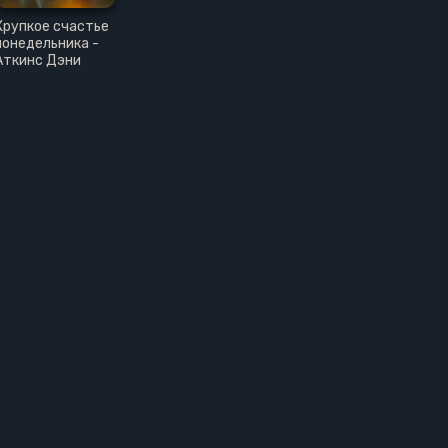
Хрупкое счастье
понедельника -
Аткинс Дэни