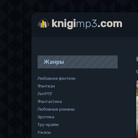
knigi
mp3
.com
Жанры
Любовное фэнтези
Фэнтези
ЛитРПГ
Фантастика
Любовные романы
Эротика
Тру-крайм
Ужасы