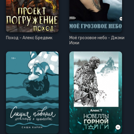
25
26
27
28
Поход - Алекс Бредвик
Моё грозовое небо - Джэки
29
Иоки
30
31
32
33
34
35
36
37
38