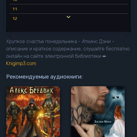
11
12
13
14
Хрупкое счастье понедельника - Аткинс Дэни -
15
описание и краткое содержание, слушайте бесплатно
онлайн на сайте электронной библиотеки ➨
16
Knigimp3.com
17
18
Рекомендуемые аудиокниги:
19
20
21
22
23
24