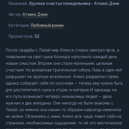
Название:
Хрупкое счастье понедельника - Аткинс Дэни
Автор:
Аткинс Дэни
Категория:
Любовный роман
Просмотров:
32
После свадьбы с Лизой мир Алекса словно заиграл ярче, а
появление на свет сына Коннора наполнило каждый день
новым смыслом. Втроем они стали маленьким, цельным
счастьем. Но внезапная трагическая гибель Лизы в один миг
разрушает их хрупкую вселенную. Алекс раздавлен горем,
однако собирает себя по кусочкам — теперь ему нужно быть
для шестилетнего сына и отцом, и матерью.И однажды на
его пути возникают четверо незнакомых людей — двое
мужчин и две женщины. Они никогда не были знакомы с
Лизой, но именно она каким-то образом навсегда изменила
их жизни. Сближаясь с ними, Алекс все чаще ловит себя на
странных, необъяснимых ощущениях: то ли это мистические