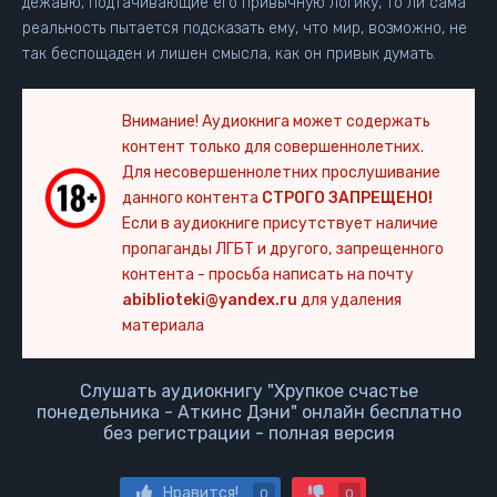
дежавю, подтачивающие его привычную логику, то ли сама
реальность пытается подсказать ему, что мир, возможно, не
так беспощаден и лишен смысла, как он привык думать.
Внимание! Аудиокнига может содержать
контент только для совершеннолетних.
Для несовершеннолетних прослушивание
данного контента
СТРОГО ЗАПРЕЩЕНО!
Если в аудиокниге присутствует наличие
пропаганды ЛГБТ и другого, запрещенного
контента - просьба написать на почту
abiblioteki@yandex.ru
для удаления
материала
Слушать аудиокнигу "Хрупкое счастье
понедельника - Аткинс Дэни" онлайн бесплатно
без регистрации - полная версия
Нравится!
0
0