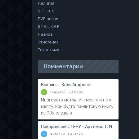
Религия
S-T-I-K-S
EVE online
S.T.A.L.K.E.R.
Разное
Этногенез
Технотьма
Комментарии
Всклянь - Коля Андреев
Н
Николай
30.07.26
Многовато матов, и к месту и не к
месту. Как будто бандитскую книгу
из 90х слушаю
Покоривший СТЕНУ - Артемис Т. Мантикор
В
виталий
04.07.26