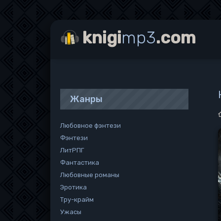
knigi
mp3
.com
Жанры
Любовное фэнтези
Фэнтези
ЛитРПГ
Фантастика
Любовные романы
Эротика
Тру-крайм
Ужасы