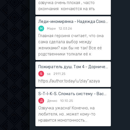
озвучка очень плохая , часто
окончания кончаются на ять
Леди-иномирянка - Надежда Соколова
М
Мари
12.03.26
Главная героиня считает, что она
сама сделала выбор между
женихами? как бы не так! Все её
родственники толкали её к
Пожиратель душ. Том 4 - Дорничев Дмитрий
S
sa
29.11.25
https://author.today/u/zlay"azaya
S-T-I-K-S. Сломать систему - Василий Мушинский
Д
Денис
10.10.25
Озвучка ужасна! Конечно, на
любителя, но...может кому-то
нравится монотонность...