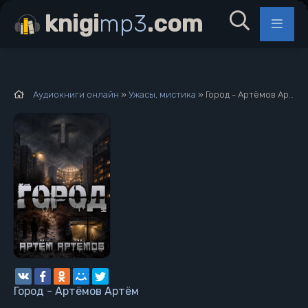
knigi
mp3
.com
Аудиокниги онлайн
»
Ужасы, мистика
» Город - Артёмов Артём
Город - Артёмов Артём