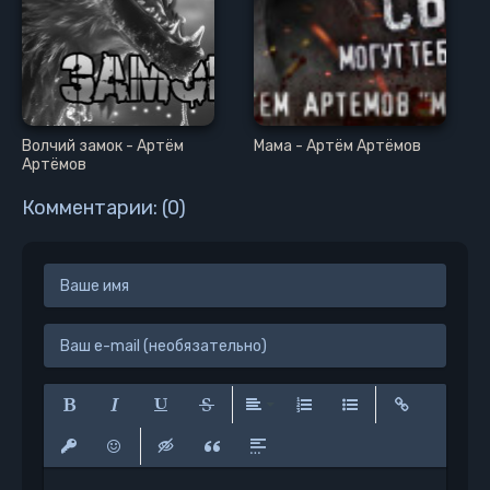
Волчий замок - Артём
Мама - Артём Артёмов
Артёмов
Комментарии: (0)
Полужирный
Курсив
Подчеркнутый
Зачеркнутый
Выравнивание
Нумерованный список
Маркированный сп
Вставить сс
Вставить защищенную ссылку
Вставить смайлик
Вставка скрытого текста
Вставка цитаты
Вставка спойлера