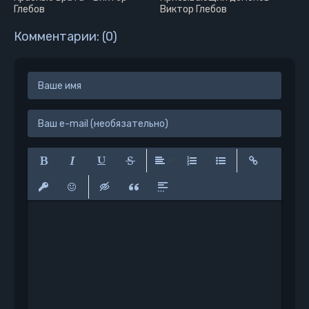
Глебов
Виктор Глебов
Комментарии: (0)
Полужирный
Курсив
Подчеркнутый
Зачеркнутый
Выравнивание
Нумерованный список
Маркированный сп
Вставить сс
Вставить защищенную ссылку
Вставить смайлик
Вставка скрытого текста
Вставка цитаты
Вставка спойлера