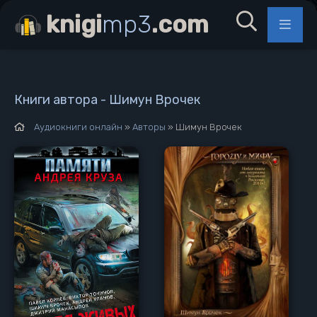
knigi
mp3
.com
Книги автора - Шимун Врочек
Аудиокниги онлайн
»
Авторы
» Шимун Врочек