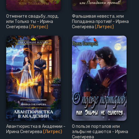
Отмените свадьбу, лорд,
Фальшивая невеста, или
или Только ты - Ирина
Попаданка против! - Ирина
Снегирева
(Литрес)
Снегирева
(Литрес)
Авантюристка в Академии -
О пользе порталов или
Ирина Снегирева
(Литрес)
эльфы не сдаются - Ирина
Снегирева