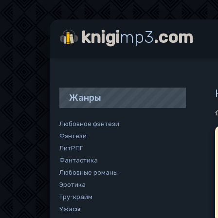
knigi
mp3
.com
Жанры
Любовное фэнтези
Фэнтези
ЛитРПГ
Фантастика
Любовные романы
Эротика
Тру-крайм
Ужасы