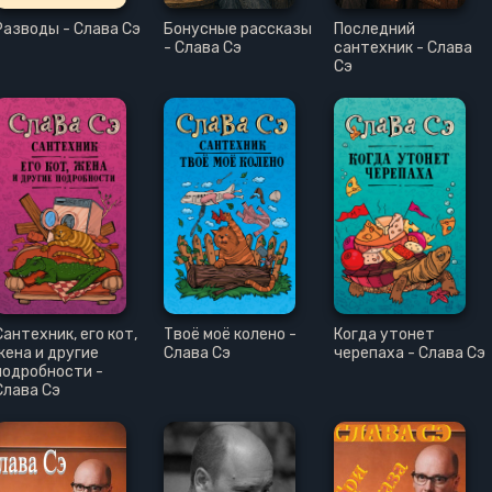
Разводы - Слава Сэ
Бонусные рассказы
Последний
- Слава Сэ
сантехник - Слава
Сэ
Сантехник, его кот,
Твоё моё колено -
Когда утонет
жена и другие
Слава Сэ
черепаха - Слава Сэ
подробности -
Слава Сэ