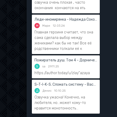
озвучка очень плохая , часто
окончания кончаются на ять
Леди-иномирянка - Надежда Соколова
М
Мари
12.03.26
Главная героиня считает, что она
сама сделала выбор между
женихами? как бы не так! Все её
родственники толкали её к
Пожиратель душ. Том 4 - Дорничев Дмитрий
S
sa
29.11.25
https://author.today/u/zlay"azaya
S-T-I-K-S. Сломать систему - Василий Мушинский
Д
Денис
10.10.25
Озвучка ужасна! Конечно, на
любителя, но...может кому-то
нравится монотонность...