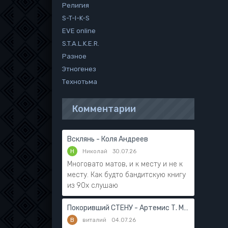
Религия
S-T-I-K-S
EVE online
S.T.A.L.K.E.R.
Разное
Этногенез
Технотьма
Комментарии
Всклянь - Коля Андреев
Н
Николай
30.07.26
Многовато матов, и к месту и не к
месту. Как будто бандитскую книгу
из 90х слушаю
Покоривший СТЕНУ - Артемис Т. Мантикор
В
виталий
04.07.26