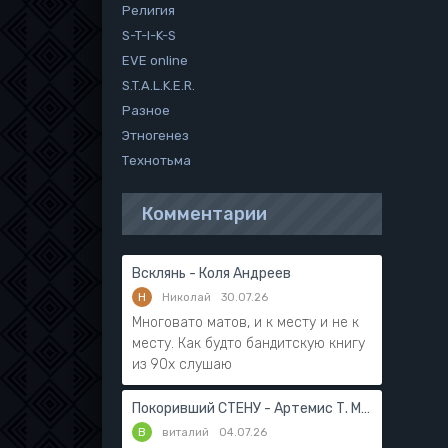
Религия
S-T-I-K-S
EVE online
S.T.A.L.K.E.R.
Разное
Этногенез
Технотьма
Комментарии
Всклянь - Коля Андреев
Н
Николай
30.07.26
Многовато матов, и к месту и не к
месту. Как будто бандитскую книгу
из 90х слушаю
Покоривший СТЕНУ - Артемис Т. Мантикор
В
виталий
04.07.26