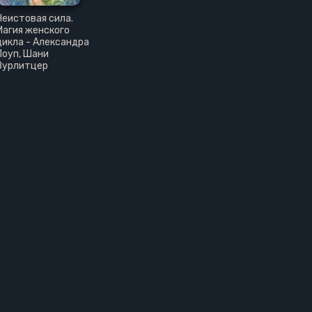
Неистовая сила.
Магия женского
цикла - Александра
Поуп, Шани
Вурлитцер