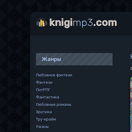
knigi
mp3
.com
Жанры
Любовное фэнтези
Фэнтези
ЛитРПГ
Фантастика
Любовные романы
Эротика
Тру-крайм
Ужасы