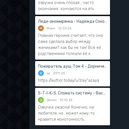
озвучка очень плохая , часто
окончания кончаются на ять
Леди-иномирянка - Надежда Соколова
М
Мари
12.03.26
Главная героиня считает, что она
сама сделала выбор между
женихами? как бы не так! Все её
родственники толкали её к
Пожиратель душ. Том 4 - Дорничев Дмитрий
S
sa
29.11.25
https://author.today/u/zlay"azaya
S-T-I-K-S. Сломать систему - Василий Мушинский
Д
Денис
10.10.25
Озвучка ужасна! Конечно, на
любителя, но...может кому-то
нравится монотонность...