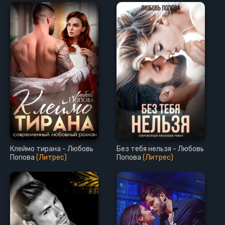
Клеймо тирана - Любовь
Без тебя нельзя - Любовь
Попова
(Литрес)
Попова
(Литрес)