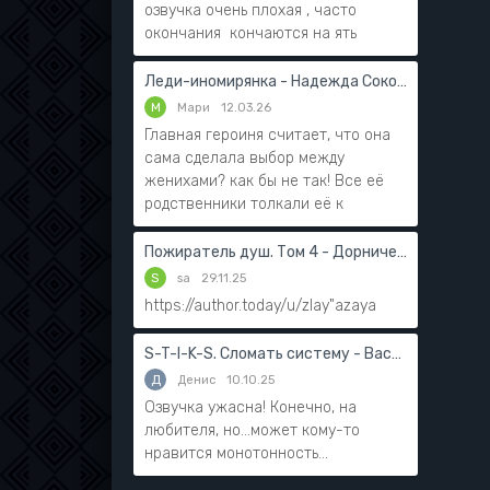
озвучка очень плохая , часто
окончания кончаются на ять
Леди-иномирянка - Надежда Соколова
М
Мари
12.03.26
Главная героиня считает, что она
сама сделала выбор между
женихами? как бы не так! Все её
родственники толкали её к
Пожиратель душ. Том 4 - Дорничев Дмитрий
S
sa
29.11.25
https://author.today/u/zlay"azaya
S-T-I-K-S. Сломать систему - Василий Мушинский
Д
Денис
10.10.25
Озвучка ужасна! Конечно, на
любителя, но...может кому-то
нравится монотонность...