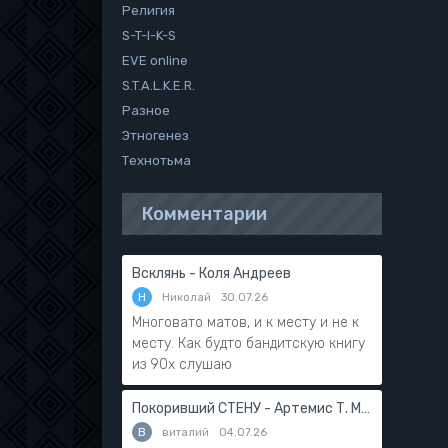
Религия
S-T-I-K-S
EVE online
S.T.A.L.K.E.R.
Разное
Этногенез
Технотьма
Комментарии
Всклянь - Коля Андреев
Н
Николай
30.07.26
Многовато матов, и к месту и не к
месту. Как будто бандитскую книгу
из 90х слушаю
Покоривший СТЕНУ - Артемис Т. Мантикор
В
виталий
04.07.26