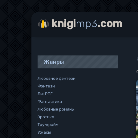
knigi
mp3
.com
Жанры
Любовное фэнтези
Фэнтези
ЛитРПГ
Фантастика
Любовные романы
Эротика
Тру-крайм
Ужасы