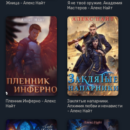
Жница - Алекс Найт
Я не твоё оружие. Академия
Мастеров - Алекс Найт
Пленник Инферно - Алекс
Заклятые напарники.
Найт
Алхимия любви и ненависти
- Алекс Найт