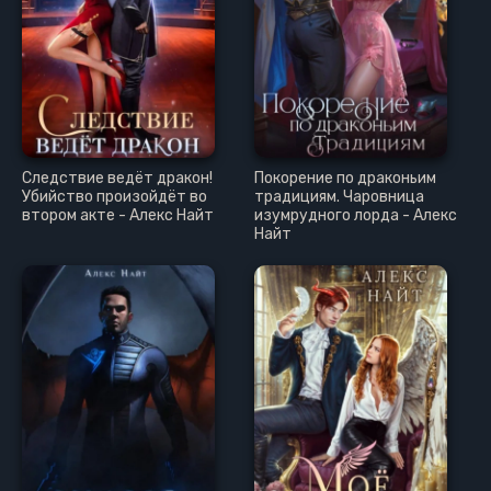
Следствие ведёт дракон!
Покорение по драконьим
Убийство произойдёт во
традициям. Чаровница
втором акте - Алекс Найт
изумрудного лорда - Алекс
Найт