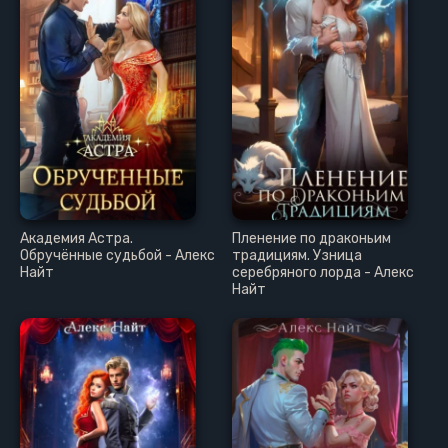
Академия Астра.
Пленение по драконьим
Обручённые судьбой - Алекс
традициям. Узница
Найт
серебряного лорда - Алекс
Найт