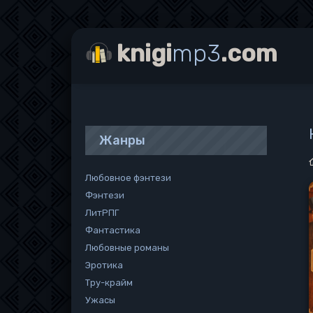
knigi
mp3
.com
Жанры
Любовное фэнтези
Фэнтези
ЛитРПГ
Фантастика
Любовные романы
Эротика
Тру-крайм
Ужасы