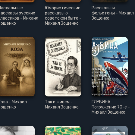
Пасхальные
Юмористические
Рассказы и
рассказы русских
рассказы о
фельетоны - Михаил
классиков - Михаил
советском быте -
Зощенко
Зощенко
Михаил Зощенко
Коза - Михаил
Так и живем -
ГЛУБИНА.
Зощенко
Михаил Зощенко
Погружение 70-е -
Михаил Зощенко