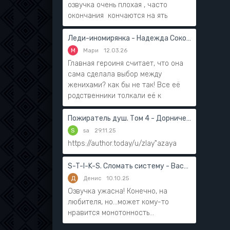
озвучка очень плохая , часто
окончания кончаются на ять
Леди-иномирянка - Надежда Соколова
М
Мари
12.03.26
Главная героиня считает, что она
сама сделала выбор между
женихами? как бы не так! Все её
родственники толкали её к
Пожиратель душ. Том 4 - Дорничев Дмитрий
S
sa
29.11.25
https://author.today/u/zlay"azaya
S-T-I-K-S. Сломать систему - Василий Мушинский
Д
Денис
10.10.25
Озвучка ужасна! Конечно, на
любителя, но...может кому-то
нравится монотонность...