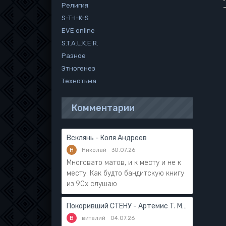
Религия
S-T-I-K-S
EVE online
S.T.A.L.K.E.R.
Разное
Этногенез
Технотьма
Комментарии
Всклянь - Коля Андреев
Н
Николай
30.07.26
Многовато матов, и к месту и не к
месту. Как будто бандитскую книгу
из 90х слушаю
Покоривший СТЕНУ - Артемис Т. Мантикор
В
виталий
04.07.26