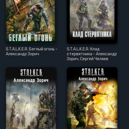
S.T.A.L.K.E.R. Беглый огонь -
S.T.A.L.K.E.R. Клад
Александр Зорич
стервятника - Александр
Зорич, Сергей Челяев