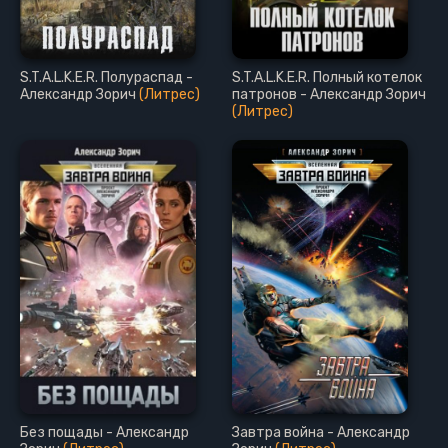
S.T.A.L.K.E.R. Полураспад -
S.T.A.L.K.E.R. Полный котелок
Александр Зорич
(Литрес)
патронов - Александр Зорич
(Литрес)
Без пощады - Александр
Завтра война - Александр