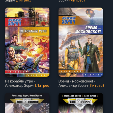
Зорич
(Литрес)
Зорич
(Литрес)
На корабле утро -
Время - московское! -
Александр Зорич
(Литрес)
Александр Зорич
(Литрес)