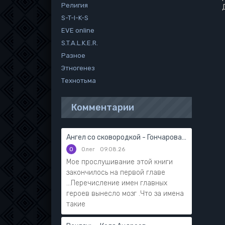
Религия
S-T-I-K-S
EVE online
S.T.A.L.K.E.R.
Разное
Этногенез
Технотьма
Комментарии
Ангел со сковородкой - Гончарова Галина
О
Олег
09.08.26
Мое прослушивание этой книги
закончилось на первой главе
...Перечисление имен главных
героев вынесло мозг .Что за имена
такие