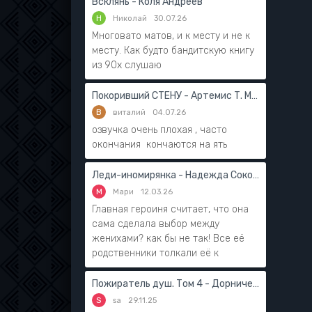
Всклянь - Коля Андреев
Н
Николай
30.07.26
Многовато матов, и к месту и не к
месту. Как будто бандитскую книгу
из 90х слушаю
Покоривший СТЕНУ - Артемис Т. Мантикор
В
виталий
04.07.26
озвучка очень плохая , часто
окончания кончаются на ять
Леди-иномирянка - Надежда Соколова
М
Мари
12.03.26
Главная героиня считает, что она
сама сделала выбор между
женихами? как бы не так! Все её
родственники толкали её к
Пожиратель душ. Том 4 - Дорничев Дмитрий
S
sa
29.11.25