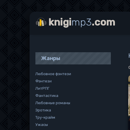
knigi
mp3
.com
Жанры
Любовное фэнтези
Фэнтези
ЛитРПГ
Фантастика
Любовные романы
Эротика
Тру-крайм
Ужасы