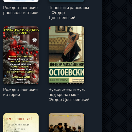
Рождественские
Повести и рассказы
рассказы и стихи
- Федор
Достоевский
Рождественские
Чужая жена и муж
истории
под кроватью -
Федор Достоевский