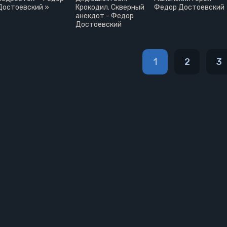
Достоевский »
Крокодил. Скверный
Федор Достоевский
анекдот - Федор
Достоевский
1
2
3