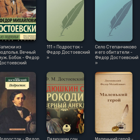
Записки из
111 = Подросток -
Село Степанчиково
подполья. Вечный
Федор Достоевский
и его обитатели -
муж. Бобок - Федор
»
Федор Достоевский
Достоевский
»
Подросток - Федор
Дядюшкин сон.
Маленький герой -