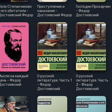
Село Степанчиково
Преступление и
Господин Прохарчин
и его обитатели -
наказание -
- Федор
Достоевский Федор
Достоевский Федор
Достоевский
Мысли на каждый
О русской
О русской
день - Федор
литературе. Часть 1
литературе. Часть
Достоевский
- Федор
2 - Федор
Достоевский
Достоевский