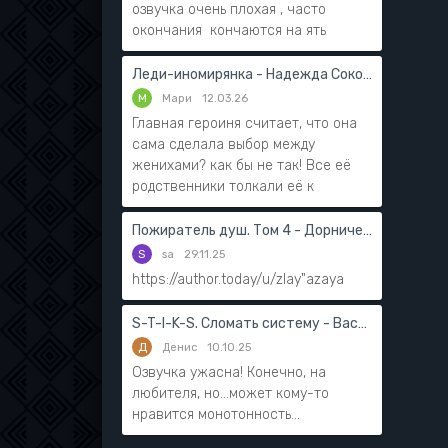
озвучка очень плохая , часто
окончания кончаются на ять
Леди-иномирянка - Надежда Соколова
М
Мари
12.03.26
Главная героиня считает, что она
сама сделала выбор между
женихами? как бы не так! Все её
родственники толкали её к
Пожиратель душ. Том 4 - Дорничев Дмитрий
S
sa
29.11.25
https://author.today/u/zlay"azaya
S-T-I-K-S. Сломать систему - Василий Мушинский
Д
Денис
10.10.25
Озвучка ужасна! Конечно, на
любителя, но...может кому-то
нравится монотонность...