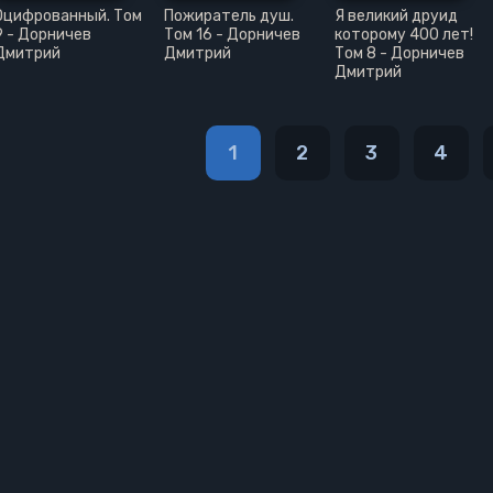
Оцифрованный. Том
Пожиратель душ.
Я великий друид
9 - Дорничев
Том 16 - Дорничев
которому 400 лет!
Дмитрий
Дмитрий
Том 8 - Дорничев
Дмитрий
1
2
3
4