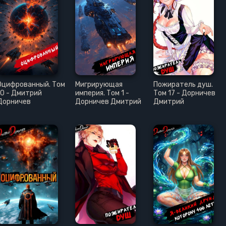
Оцифрованный. Том
Мигрирующая
Пожиратель душ.
10 - Дмитрий
империя. Том 1 -
Том 17 - Дорничев
Дорничев
Дорничев Дмитрий
Дмитрий