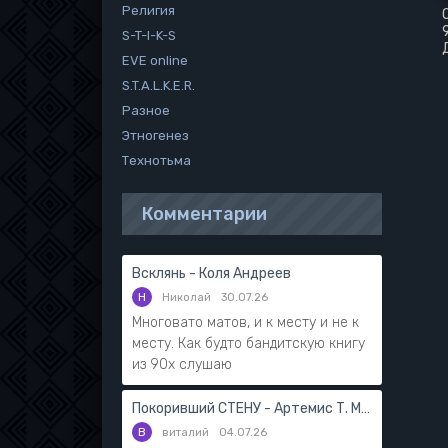
Религия
S-T-I-K-S
EVE online
S.T.A.L.K.E.R.
Разное
Этногенез
Технотьма
Комментарии
Всклянь - Коля Андреев
Н
Николай
30.07.26
Многовато матов, и к месту и не к
месту. Как будто бандитскую книгу
из 90х слушаю
Покоривший СТЕНУ - Артемис Т. Мантикор
В
виталий
04.07.26