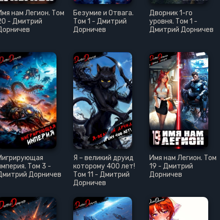
Имя нам Легион. Том
Безумие и Отвага.
Дворник 1-го
20 - Дмитрий
Том 1 - Дмитрий
уровня. Том 1 -
Дорничев
Дорничев
Дмитрий Дорничев
Мигрирующая
Я – великий друид
Имя нам Легион. Том
империя. Том 3 -
которому 400 лет!
19 - Дмитрий
Дмитрий Дорничев
Том 11 - Дмитрий
Дорничев
Дорничев