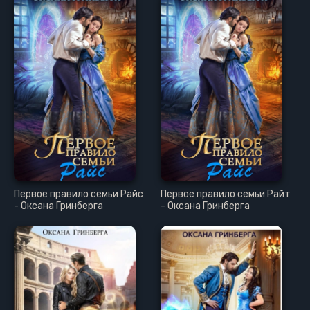
Первое правило семьи Райс
Первое правило семьи Райт
- Оксана Гринберга
- Оксана Гринберга