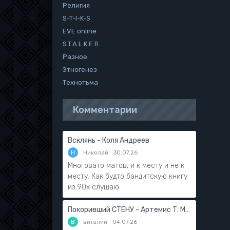
Религия
S-T-I-K-S
EVE online
S.T.A.L.K.E.R.
Разное
Этногенез
Технотьма
Комментарии
Всклянь - Коля Андреев
Н
Николай
30.07.26
Многовато матов, и к месту и не к
месту. Как будто бандитскую книгу
из 90х слушаю
Покоривший СТЕНУ - Артемис Т. Мантикор
В
виталий
04.07.26