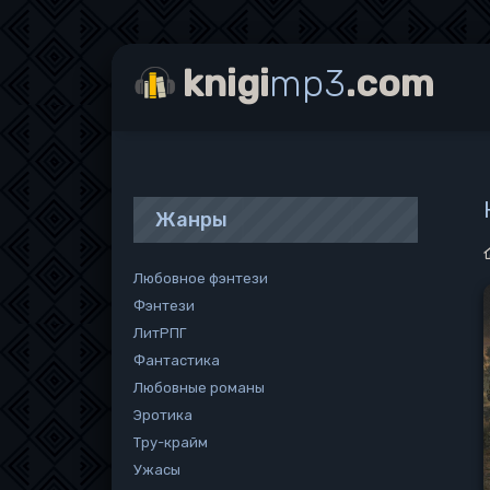
knigi
mp3
.com
Жанры
Любовное фэнтези
Фэнтези
ЛитРПГ
Фантастика
Любовные романы
Эротика
Тру-крайм
Ужасы