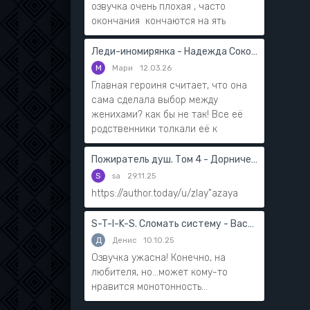
озвучка очень плохая , часто
окончания кончаются на ять
Леди-иномирянка - Надежда Соколова
М
Мари
12.03.26
Главная героиня считает, что она
сама сделала выбор между
женихами? как бы не так! Все её
родственники толкали её к
Пожиратель душ. Том 4 - Дорничев Дмитрий
S
sa
29.11.25
https://author.today/u/zlay"azaya
S-T-I-K-S. Сломать систему - Василий Мушинский
Д
Денис
10.10.25
Озвучка ужасна! Конечно, на
любителя, но...может кому-то
нравится монотонность...