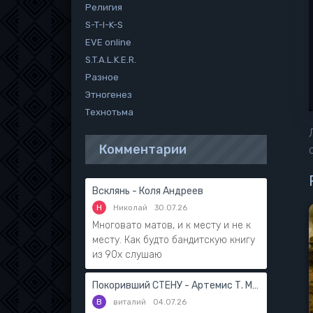
Религия
S-T-I-K-S
EVE online
S.T.A.L.K.E.R.
Разное
Этногенез
Технотьма
Комментарии
Всклянь - Коля Андреев
Н
Николай
30.07.26
Многовато матов, и к месту и не к
месту. Как будто бандитскую книгу
из 90х слушаю
Покоривший СТЕНУ - Артемис Т. Мантикор
В
виталий
04.07.26