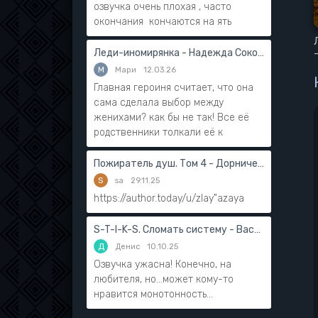
озвучка очень плохая , часто
окончания кончаются на ять
Леди-иномирянка - Надежда Соколова
М
Мари
12.03.26
Главная героиня считает, что она
сама сделала выбор между
женихами? как бы не так! Все её
родственники толкали её к
Пожиратель душ. Том 4 - Дорничев Дмитрий
S
sa
29.11.25
https://author.today/u/zlay"azaya
S-T-I-K-S. Сломать систему - Василий Мушинский
Д
Денис
10.10.25
Озвучка ужасна! Конечно, на
любителя, но...может кому-то
нравится монотонность...