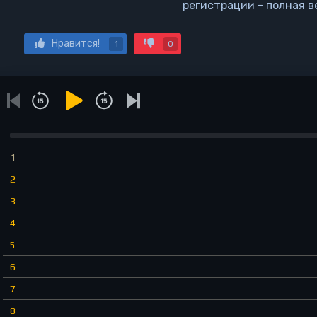
регистрации - полная в
Нравится!
1
0
1
2
3
4
5
6
7
8