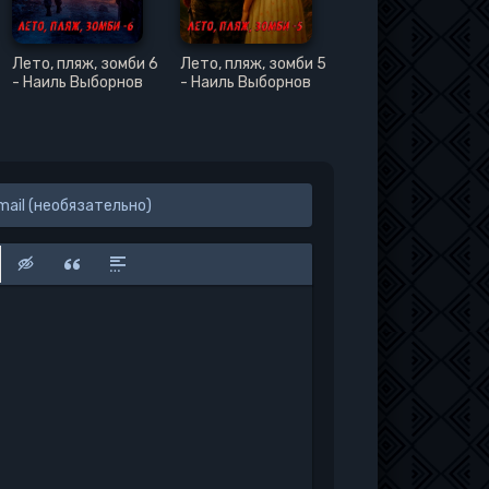
Лето, пляж, зомби 6
Лето, пляж, зомби 5
- Наиль Выборнов
- Наиль Выборнов
к
у
защищенную ссылку
вить смайлик
Вставка скрытого текста
Вставка цитаты
Вставка спойлера