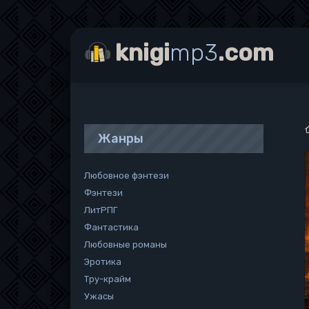
knigi
mp3
.com
Жанры
Любовное фэнтези
Фэнтези
ЛитРПГ
Фантастика
Любовные романы
Эротика
Тру-крайм
Ужасы