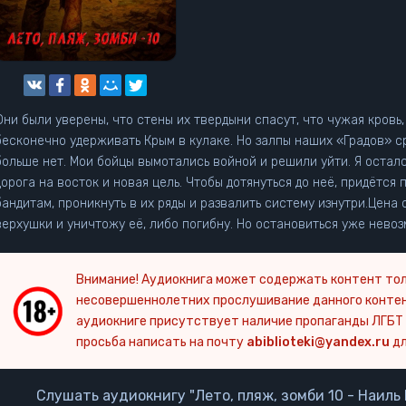
Они были уверены, что стены их твердыни спасут, что чужая кровь,
бесконечно удерживать Крым в кулаке. Но залпы наших «Градов» с
больше нет. Мои бойцы вымотались войной и решили уйти. Я осталс
дорога на восток и новая цель. Чтобы дотянуться до неё, придётся 
бандитам, проникнуть в их ряды и развалить систему изнутри.Цена 
верхушки и уничтожу её, либо погибну. Но остановиться уже нево
Внимание! Аудиокнига может содержать контент тол
несовершеннолетних прослушивание данного конте
аудиокниге присутствует наличие пропаганды ЛГБТ 
просьба написать на почту
abiblioteki@yandex.ru
дл
Слушать аудиокнигу "Лето, пляж, зомби 10 - Наиль