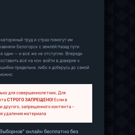
 каторжный труд и страх помогут им
равняли Белогорск с землёй.Назад пути
я один — и всё же не отступлю. Впереди
поставить всё на кон: войти в доверие к
ошибки предельна: либо я доберусь до самой
зможно.
ько для совершеннолетних. Для
нта
СТРОГО ЗАПРЕЩЕНО!
Если в
и другого, запрещенного контента -
я удаления материала
 Выборнов" онлайн бесплатно без