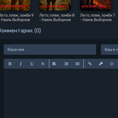
23
Лето, пляж, зомби 9
Лето, пляж, зомби 8
Лето, пляж, зомби 7
- Наиль Выборнов
- Наиль Выборнов
- Наиль Выборнов
Комментарии: (0)
Полужирный
Курсив
Подчеркнутый
Зачеркнутый
Выравнивание
Нумерованный список
Маркированный списо
Вставить ссылк
Вставить 
Вста