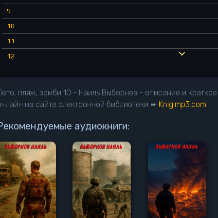
9
10
11
12
13
14
Лето, пляж, зомби 10 - Наиль Выборнов - описание и кратко
15
онлайн на сайте электронной библиотеки ➨
Knigimp3.com
16
Рекомендуемые аудиокниги:
17
18
19
20
21
22