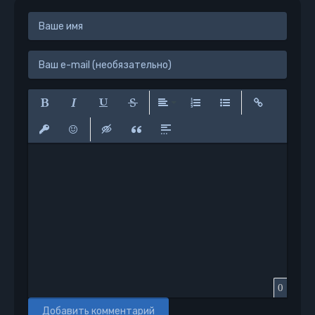
Полужирный
Курсив
Подчеркнутый
Зачеркнутый
Выравнивание
Нумерованный список
Маркированный сп
Вставить сс
Вставить защищенную ссылку
Вставить смайлик
Вставка скрытого текста
Вставка цитаты
Вставка спойлера
0
Добавить комментарий