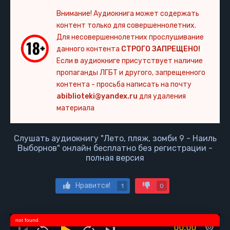
Внимание! Аудиокнига может содержать
контент только для совершеннолетних.
Для несовершеннолетних прослушивание
данного контента
СТРОГО ЗАПРЕЩЕНО!
Если в аудиокниге присутствует наличие
пропаганды ЛГБТ и другого, запрещенного
контента - просьба написать на почту
abiblioteki@yandex.ru
для удаления
материала
Слушать аудиокнигу "Лето, пляж, зомби 9 - Наиль
Выборнов" онлайн бесплатно без регистрации -
полная версия
Нравится!
1
0
not found
00:00