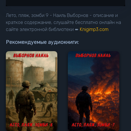
13
14
Лето, пляж, зомби 9 - Наиль Выборнов - описание и
15
краткое содержание, слушайте бесплатно онлайн на
сайте электронной библиотеки ➨
Knigimp3.com
16
17
Рекомендуемые аудиокниги:
18
19
20
21
22
23
24