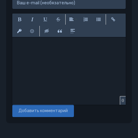
Полужирный
Курсив
Подчеркнутый
Зачеркнутый
Выравнивание
Нумерованный список
Маркированный сп
Вставить сс
Вставить защищенную ссылку
Вставить смайлик
Вставка скрытого текста
Вставка цитаты
Вставка спойлера
0
Добавить комментарий