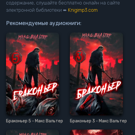
15
содержание, слушайте бесплатно онлайн на сайте
электронной библиотеки ➨
Knigimp3.com
16
17
Рекомендуемые аудиокниги:
18
19
Браконьер 5 - Макс Вальтер
Браконьер 3 - Макс Вальтер