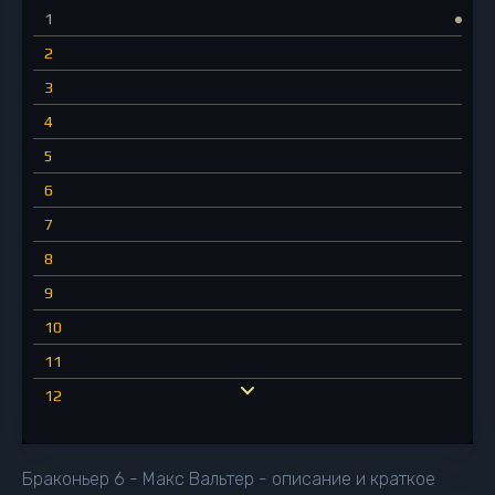
1
2
3
4
5
6
7
8
9
10
11
12
13
14
Браконьер 6 - Макс Вальтер - описание и краткое