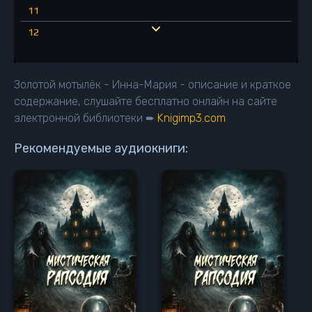
11
12
13
14
Золотой мотылёк - Инна-Мария - описание и краткое
15
содержание, слушайте бесплатно онлайн на сайте
электронной библиотеки ➨
Knigimp3.com
16
17
Рекомендуемые аудиокниги:
18
19
20
21
22
23
24