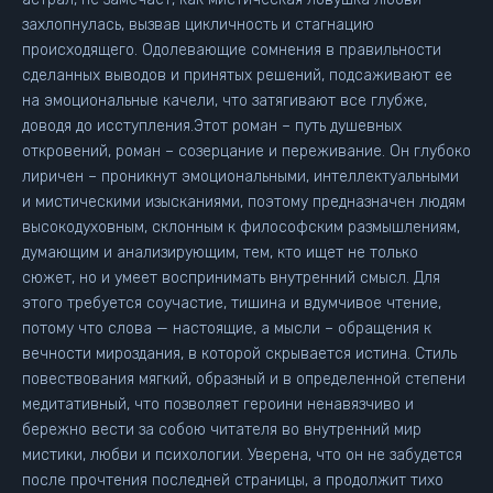
захлопнулась, вызвав цикличность и стагнацию
происходящего. Одолевающие сомнения в правильности
сделанных выводов и принятых решений, подсаживают ее
на эмоциональные качели, что затягивают все глубже,
доводя до исступления.Этот роман – путь душевных
откровений, роман – созерцание и переживание. Он глубоко
лиричен – проникнут эмоциональными, интеллектуальными
и мистическими изысканиями, поэтому предназначен людям
высокодуховным, склонным к философским размышлениям,
думающим и анализирующим, тем, кто ищет не только
сюжет, но и умеет воспринимать внутренний смысл. Для
этого требуется соучастие, тишина и вдумчивое чтение,
потому что слова — настоящие, а мысли – обращения к
вечности мироздания, в которой скрывается истина. Стиль
повествования мягкий, образный и в определенной степени
медитативный, что позволяет героини ненавязчиво и
бережно вести за собою читателя во внутренний мир
мистики, любви и психологии. Уверена, что он не забудется
после прочтения последней страницы, а продолжит тихо