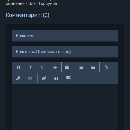
сомнений - Олег Торсунов
Комментарии: (0)
Полужирный
Курсив
Подчеркнутый
Зачеркнутый
Выравнивание
Нумерованный список
Маркированный сп
Вставить сс
Вставить защищенную ссылку
Вставить смайлик
Вставка скрытого текста
Вставка цитаты
Вставка спойлера