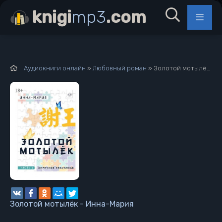
knigi
mp3
.com
Аудиокниги онлайн
»
Любовный роман
» Золотой мотылёк - Инна-Мария
Золотой мотылёк - Инна-Мария